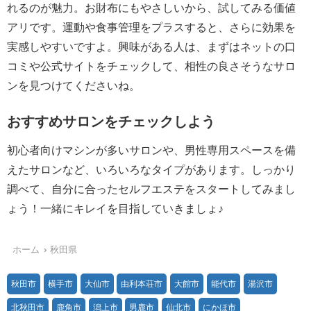
れるのが魅力。お財布にもやさしいから、試してみる価値
アリです。運動や食事管理をプラスすると、さらに効果を
実感しやすいですよ。興味がある人は、まずはネットの口
コミや公式サイトをチェックして、相性の良さそうなサロ
ンを見つけてくださいね。
おすすめサロンをチェックしよう
初心者向けマシンが多いサロンや、男性専用スペースを備
えたサロンなど、いろいろなタイプがあります。しっかり
調べて、自分に合ったセルフエステをスタートしてみまし
ょう！一緒にキレイを目指していきましょ♪
ホーム
秋田県
秋田市
横手市
大仙市
由利本荘市
大館市
能代市
湯沢市
北秋田市
鹿角市
潟上市
男鹿市
仙北市
にかほ市