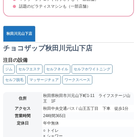
話題のピラティスマシンも（一部店舗）
秋田川元山下店
チョコザップ秋田川元山下店
注目の設備
ジム
セルフエステ
セルフネイル
セルフホワイトニング
セルフ脱毛
マッサージチェア
ワークスペース
秋田県秋田市川元山下町1-11 ライフステージ山
住所
王 1F
アクセス
秋田中央交通バス / 山王五丁目 下車 徒歩1分
営業時間
24時間365日
定休日
年中無休
○ トイレ
× シャワー