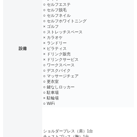
○ セルフエステ
○ セルフ脱毛
○ セルフネイル
○ セルフホワイトニング
× ゴルフ
○ ストレッチスペース
× カラオケ
× ランドリー
設備
× ピラティス
× ドリンク販売
× ドリンクサービス
○ ワークスペース
○ デスクバイク
○ マッサージチェア
○ 更衣室
○ 鍵なしロッカー
○ 駐車場
× 駐輪場
○ WiFi
ショルダープレス（肩）1台
チェストプレス（胸）1台