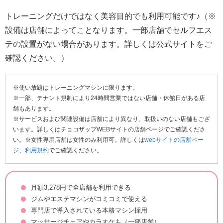
トレーニングだけではなく美容目的でも利用可能です♪（※
設備は店舗によってことなります。一部店舗でセルフエス
テの設置がない場合があります。詳しくは公式サイトをご
確認ください。）
※使い放題はトレーニングマシンに限ります。
※一部、テナント規制により24時間営業ではない店舗・休館日がある店
舗もあります。
※サービスおよび関連設備は店舗により異なり、取扱いのない店舗もござ
います。詳しくはチョコザップWEBサイトの店舗ページでご確認くださ
い。※女性専用店舗は女性のみ利用可。詳しくは
webサイトの店舗ペー
ジ
、
利用規約
でご確認ください。
月額3,278円で全店舗を利用できる
ジムやエステマシンがコミコミで使える
専門店で導入されている本格マシン採用
マッサージチェアやカラオケも（一部店舗）