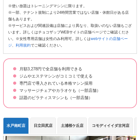
※使い放題はトレーニングマシンに限ります。
※一部、テナント規制により24時間営業ではない店舗・休館日がある店
舗もあります。
※サービスおよび関連設備は店舗により異なり、取扱いのない店舗もござ
います。詳しくはチョコザップWEBサイトの店舗ページでご確認くださ
い。※女性専用店舗は女性のみ利用可。詳しくは
webサイトの店舗ペー
ジ
、
利用規約
でご確認ください。
月額3,278円で全店舗を利用できる
ジムやエステマシンがコミコミで使える
専門店で導入されている本格マシン採用
マッサージチェアやカラオケも（一部店舗）
話題のピラティスマシンも（一部店舗）
水戸南町店
日立田尻店
土浦桜ケ丘店
コモディイイダ古河店