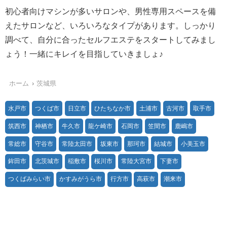
初心者向けマシンが多いサロンや、男性専用スペースを備
えたサロンなど、いろいろなタイプがあります。しっかり
調べて、自分に合ったセルフエステをスタートしてみまし
ょう！一緒にキレイを目指していきましょ♪
ホーム
茨城県
水戸市
つくば市
日立市
ひたちなか市
土浦市
古河市
取手市
筑西市
神栖市
牛久市
龍ケ崎市
石岡市
笠間市
鹿嶋市
常総市
守谷市
常陸太田市
坂東市
那珂市
結城市
小美玉市
鉾田市
北茨城市
稲敷市
桜川市
常陸大宮市
下妻市
つくばみらい市
かすみがうら市
行方市
高萩市
潮来市