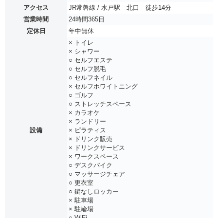
アクセス
JR常磐線 / 水戸駅 北口 徒歩14分
営業時間
24時間365日
定休日
年中無休
× トイレ
× シャワー
○ セルフエステ
○ セルフ脱毛
○ セルフネイル
× セルフホワイトニング
○ ゴルフ
○ ストレッチスペース
× カラオケ
× ランドリー
設備
× ピラティス
× ドリンク販売
× ドリンクサービス
× ワークスペース
○ デスクバイク
○ マッサージチェア
○ 更衣室
○ 鍵なしロッカー
× 駐車場
× 駐輪場
○ WiFi