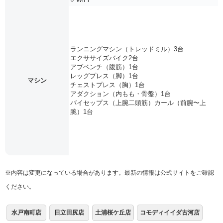
ランニングマシン（トレッドミル）3台
エクササイズバイク2台
アブベンチ（腹筋）1台
レッグプレス（脚）1台
マシン
チェストプレス（胸）1台
アダクション（内もも・骨盤）1台
バイセップス（上腕二頭筋）カール（前腕〜上
腕）1台
※内容は変更になっている場合があります。最新の情報は公式サイトをご確認
ください。
水戸南町店
日立田尻店
土浦桜ケ丘店
コモディイイダ古河店