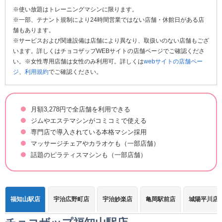
※使い放題はトレーニングマシンに限ります。
※一部、テナント規制により24時間営業ではない店舗・休館日がある店
舗もあります。
※サービスおよび関連設備は店舗により異なり、取扱いのない店舗もござ
います。詳しくはチョコザップWEBサイトの店舗ページでご確認くださ
い。※女性専用店舗は女性のみ利用可。詳しくは
webサイトの店舗ペー
ジ
、
利用規約
でご確認ください。
月額3,278円で全店舗を利用できる
ジムやエステマシンがコミコミで使える
専門店で導入されている本格マシン採用
マッサージチェアやカラオケも（一部店舗）
話題のピラティスマシンも（一部店舗）
福知山駅店
宇治広野町店
宇治妙楽店
亀岡駅前店
城陽平川店