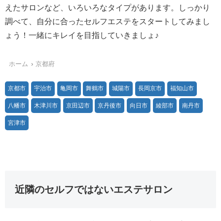
えたサロンなど、いろいろなタイプがあります。しっかり
調べて、自分に合ったセルフエステをスタートしてみまし
ょう！一緒にキレイを目指していきましょ♪
ホーム
京都府
京都市
宇治市
亀岡市
舞鶴市
城陽市
長岡京市
福知山市
八幡市
木津川市
京田辺市
京丹後市
向日市
綾部市
南丹市
宮津市
近隣のセルフではないエステサロン