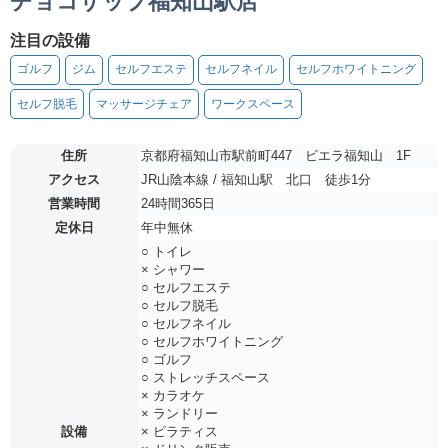
チョコザップ福知山駅店
注目の設備
ゴルフ
ジム
セルフエステ
セルフネイル
セルフホワイトニング
セルフ脱毛
マッサージチェア
ワークスペース
住所
京都府福知山市駅前町447 ビエラ福知山 1F
アクセス
JR山陰本線 / 福知山駅 北口 徒歩1分
営業時間
24時間365日
定休日
年中無休
○ トイレ
× シャワー
○ セルフエステ
○ セルフ脱毛
○ セルフネイル
○ セルフホワイトニング
○ ゴルフ
○ ストレッチスペース
× カラオケ
× ランドリー
設備
× ピラティス