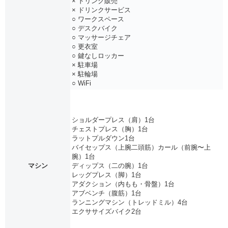
× ドリンク販売
× ドリンクサービス
○ ワークスペース
○ デスクバイク
○ マッサージチェア
○ 更衣室
○ 鍵なしロッカー
× 駐車場
× 駐輪場
○ WiFi
ショルダープレス（肩）1台
チェストプレス（胸）1台
ラットプルダウン1台
バイセップス（上腕二頭筋）カール（前腕〜上
腕）1台
マシン
ディップス（二の腕）1台
レッグプレス（脚）1台
アダクション（内もも・骨盤）1台
アブベンチ（腹筋）1台
ランニングマシン（トレッドミル）4台
エクササイズバイク2台