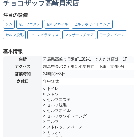
チョコザップ高崎貝沢店
注目の設備
ジム
セルフエステ
セルフネイル
セルフホワイトニング
セルフ脱毛
マシンピラティス
マッサージチェア
ワークスペース
基本情報
住所
群馬県高崎市貝沢町1282-1 ぐんたけ店舗 1F
アクセス
群馬中央バス / 東部小学校前 下車 徒歩6分
営業時間
24時間365日
定休日
年中無休
○ トイレ
× シャワー
○ セルフエステ
○ セルフ脱毛
○ セルフネイル
○ セルフホワイトニング
× ゴルフ
○ ストレッチスペース
× カラオケ