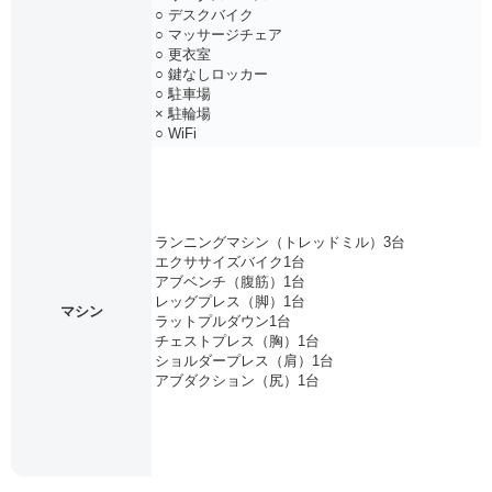
○ デスクバイク
○ マッサージチェア
○ 更衣室
○ 鍵なしロッカー
○ 駐車場
× 駐輪場
○ WiFi
ランニングマシン（トレッドミル）3台
エクササイズバイク1台
アブベンチ（腹筋）1台
レッグプレス（脚）1台
マシン
ラットプルダウン1台
チェストプレス（胸）1台
ショルダープレス（肩）1台
アブダクション（尻）1台