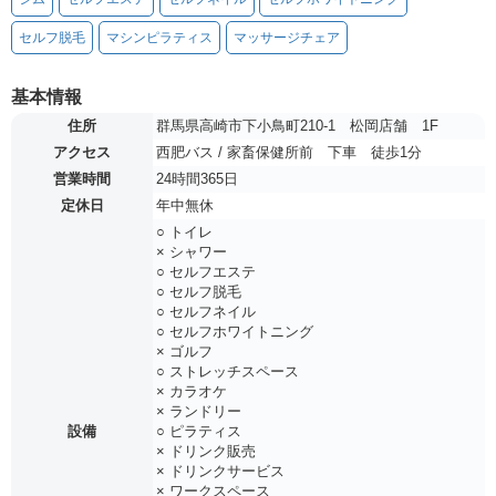
セルフ脱毛
マシンピラティス
マッサージチェア
基本情報
住所
群馬県高崎市下小鳥町210-1 松岡店舗 1F
アクセス
西肥バス / 家畜保健所前 下車 徒歩1分
営業時間
24時間365日
定休日
年中無休
○ トイレ
× シャワー
○ セルフエステ
○ セルフ脱毛
○ セルフネイル
○ セルフホワイトニング
× ゴルフ
○ ストレッチスペース
× カラオケ
× ランドリー
設備
○ ピラティス
× ドリンク販売
× ドリンクサービス
× ワークスペース