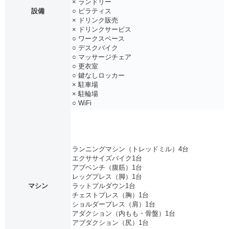
× ランドリー
設備
○ ピラティス
× ドリンク販売
× ドリンクサービス
○ ワークスペース
○ デスクバイク
○ マッサージチェア
○ 更衣室
○ 鍵なしロッカー
× 駐車場
× 駐輪場
○ WiFi
ランニングマシン（トレッドミル）4台
エクササイズバイク1台
アブベンチ（腹筋）1台
レッグプレス（脚）1台
マシン
ラットプルダウン1台
チェストプレス（胸）1台
ショルダープレス（肩）1台
アダクション（内もも・骨盤）1台
アブダクション（尻）1台