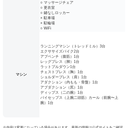
○ マッサージチェア
○ 更衣室
○ 鍵なしロッカー
× 駐車場
× 駐輪場
○ WiFi
ランニングマシン（トレッドミル）3台
エクササイズバイク2台
アブベンチ（腹筋）1台
レッグプレス（脚）1台
ラットプルダウン1台
チェストプレス（胸）1台
マシン
ショルダープレス（肩）1台
アダクション（内もも・骨盤）1台
アブダクション（尻）1台
ディップス（二の腕）1台
バイセップス（上腕二頭筋）カール（前腕〜上
腕）1台
※内容は変更になっている場合があります。最新の情報は公式サイトをご確認