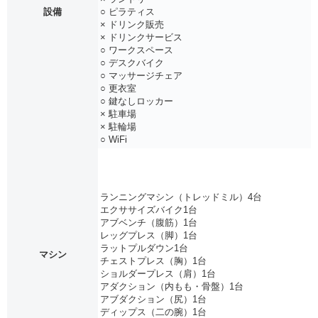
設備
○ ピラティス
× ドリンク販売
× ドリンクサービス
○ ワークスペース
○ デスクバイク
○ マッサージチェア
○ 更衣室
○ 鍵なしロッカー
× 駐車場
× 駐輪場
○ WiFi
ランニングマシン（トレッドミル）4台
エクササイズバイク1台
アブベンチ（腹筋）1台
レッグプレス（脚）1台
ラットプルダウン1台
マシン
チェストプレス（胸）1台
ショルダープレス（肩）1台
アダクション（内もも・骨盤）1台
アブダクション（尻）1台
ディップス（二の腕）1台