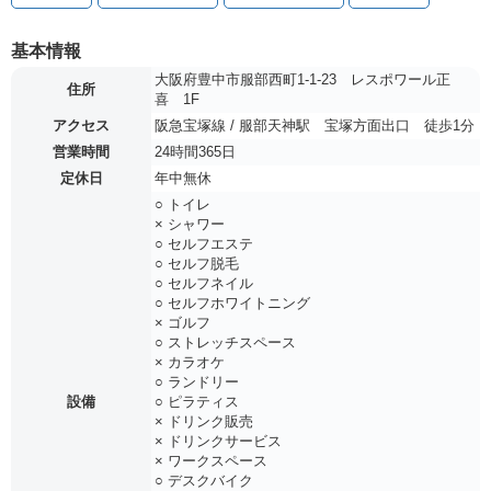
基本情報
大阪府豊中市服部西町1-1-23 レスポワール正
住所
喜 1F
アクセス
阪急宝塚線 / 服部天神駅 宝塚方面出口 徒歩1分
営業時間
24時間365日
定休日
年中無休
○ トイレ
× シャワー
○ セルフエステ
○ セルフ脱毛
○ セルフネイル
○ セルフホワイトニング
× ゴルフ
○ ストレッチスペース
× カラオケ
○ ランドリー
設備
○ ピラティス
× ドリンク販売
× ドリンクサービス
× ワークスペース
○ デスクバイク