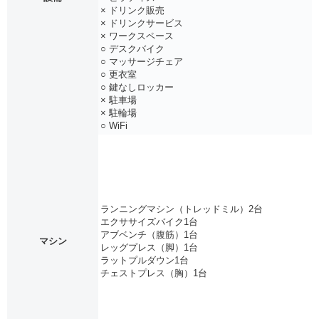
× ドリンク販売
× ドリンクサービス
× ワークスペース
○ デスクバイク
○ マッサージチェア
○ 更衣室
○ 鍵なしロッカー
× 駐車場
× 駐輪場
○ WiFi
ランニングマシン（トレッドミル）2台
エクササイズバイク1台
アブベンチ（腹筋）1台
マシン
レッグプレス（脚）1台
ラットプルダウン1台
チェストプレス（胸）1台