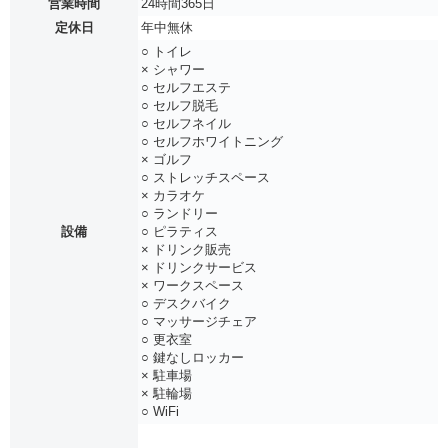
営業時間
24時間365日
定休日
年中無休
○ トイレ
× シャワー
○ セルフエステ
○ セルフ脱毛
○ セルフネイル
○ セルフホワイトニング
× ゴルフ
○ ストレッチスペース
× カラオケ
○ ランドリー
設備
○ ピラティス
× ドリンク販売
× ドリンクサービス
× ワークスペース
○ デスクバイク
○ マッサージチェア
○ 更衣室
○ 鍵なしロッカー
× 駐車場
× 駐輪場
○ WiFi