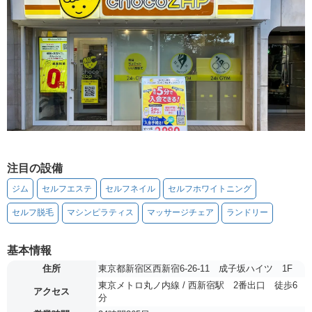
注目の設備
ジム
セルフエステ
セルフネイル
セルフホワイトニング
セルフ脱毛
マシンピラティス
マッサージチェア
ランドリー
基本情報
住所
東京都新宿区西新宿6-26-11 成子坂ハイツ 1F
東京メトロ丸ノ内線 / 西新宿駅 2番出口 徒歩6
アクセス
分