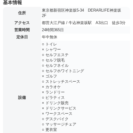
基本情報
東京都新宿区神楽坂5-34 DERARLIFE神楽坂
住所
2F
アクセス
都営大江戸線 / 牛込神楽坂駅 A3出口 徒歩3分
営業時間
24時間365日
定休日
年中無休
○ トイレ
× シャワー
○ セルフエステ
○ セルフ脱毛
○ セルフネイル
○ セルフホワイトニング
× ゴルフ
○ ストレッチスペース
× カラオケ
× ランドリー
設備
○ ピラティス
× ドリンク販売
× ドリンクサービス
× ワークスペース
○ デスクバイク
○ マッサージチェア
○ 更衣室