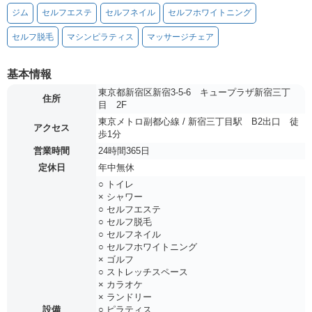
ジム
セルフエステ
セルフネイル
セルフホワイトニング
セルフ脱毛
マシンピラティス
マッサージチェア
基本情報
東京都新宿区新宿3-5-6 キュープラザ新宿三丁
住所
目 2F
東京メトロ副都心線 / 新宿三丁目駅 B2出口 徒
アクセス
歩1分
営業時間
24時間365日
定休日
年中無休
○ トイレ
× シャワー
○ セルフエステ
○ セルフ脱毛
○ セルフネイル
○ セルフホワイトニング
× ゴルフ
○ ストレッチスペース
× カラオケ
× ランドリー
設備
○ ピラティス