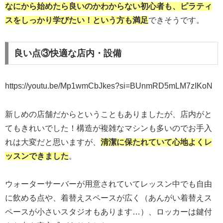
なにから始めたら良いのかわからない初心者も、ピラティ
スをしっかり学びたい！という方も満足
できそうです。
良い点③快適な店内・設備
https://youtu.be/Mp1wmCbJkes?si=BUnmRD5mLM7zIKoN
新しめの店舗だからということもありましたが、店内がと
てもきれいでした！構造が複雑なマシンも多いのでお手入
れは大変だと思いますが、
清潔に保たれていて心地よくレ
ッスンできました
。
ウォーターサーバーが用意されていてレッスン中でも自由
に飲める点や、着替えスペースが広く（あんがい着替えス
ペースが小さいスタジオもあります…）、ロッカーは鍵付