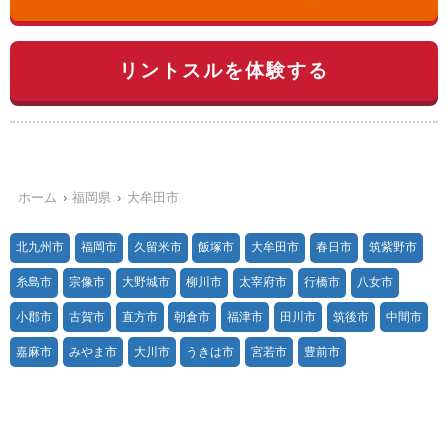
リントスルを体験する
ホーム
福岡県
大牟田市
北九州市
福岡市
久留米市
飯塚市
大牟田市
春日市
筑紫野市
糸島市
宗像市
大野城市
柳川市
太宰府市
行橋市
八女市
小郡市
古賀市
直方市
朝倉市
福津市
田川市
筑後市
中間市
嘉麻市
みやま市
大川市
うきは市
宮若市
豊前市