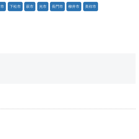
田市
下松市
萩市
光市
長門市
柳井市
美祢市