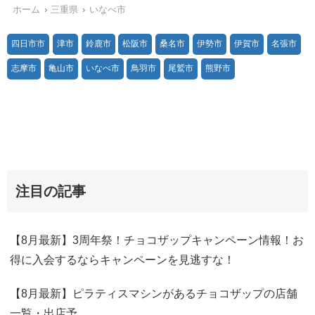
ホーム
三重県
いなべ市
四日市市
津市
鈴鹿市
松阪市
桑名市
伊勢市
伊賀市
名張市
志摩市
亀山市
いなべ市
鳥羽市
尾鷲市
熊野市
注目の記事
【8月最新】3周年祭！チョコザップキャンペーン情報！お
得に入会するならキャンペーンを見逃すな！
【8月最新】ピラティスマシンがあるチョコザップの店舗
一覧・出店予