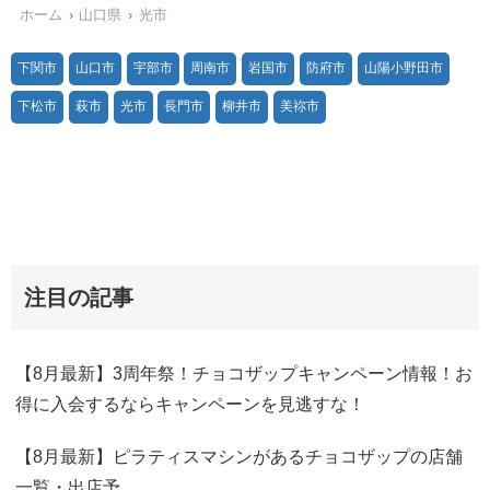
ホーム
山口県
光市
下関市
山口市
宇部市
周南市
岩国市
防府市
山陽小野田市
下松市
萩市
光市
長門市
柳井市
美祢市
注目の記事
【8月最新】3周年祭！チョコザップキャンペーン情報！お
得に入会するならキャンペーンを見逃すな！
【8月最新】ピラティスマシンがあるチョコザップの店舗
一覧・出店予