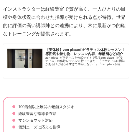
インストラクターは経験豊富で質が高く、一人ひとりの目
標や身体状況に合わせた指導が受けられる点が特徴。世界
的に評価の高い講師陣との連携により、常に最新かつ的確
なトレーニングが提供されます。
【実体験】zen placeのピラティス体験レッスン！
雰囲気や持ち物、レッスン内容、年齢層など紹介
zen place ピラティスを公式サイトで見るzen place（ピラ
ティス）の体験レッスンに行ってきた！「ピラティスに興味
があるけど初心者すぎて手が出ない！」「zen placeが近く
にあるけど自分でも通えるか不安…」女性を中心に大流行...
100店舗以上展開の老舗スタジオ
経験豊富な指導者在籍
マシン＆マット対応
個別ニーズに応える指導