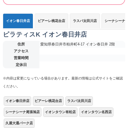
イオン春日井店
ピアーレ桃花台店
ラスパ太田川店
シーナシーナ
ピラティスK イオン春日井店
住所
愛知県春日井市柏井町4-17 イオン春日井 2階
アクセス
営業時間
定休日
※内容は変更になっている場合があります。最新の情報は公式サイトをご確認
ください。
イオン春日井店
ピアーレ桃花台店
ラスパ太田川店
シーナシーナ尾張旭店
イオンタウン有松店
イオンタウン名西店
久屋大通パーク店