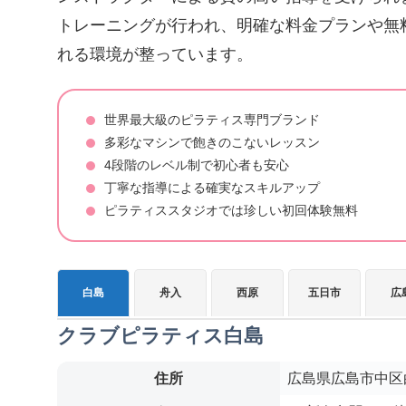
トレーニングが行われ、明確な料金プランや無
れる環境が整っています。
世界最大級のピラティス専門ブランド
多彩なマシンで飽きのこないレッスン
4段階のレベル制で初心者も安心
丁寧な指導による確実なスキルアップ
ピラティススタジオでは珍しい初回体験無料
白島
舟入
西原
五日市
広
クラブピラティス白島
住所
広島県広島市中区