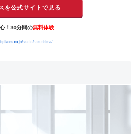
スを公式サイトで見る
心！30分間の
無料体験
lubpilates.co.jp/studio/hakushima/