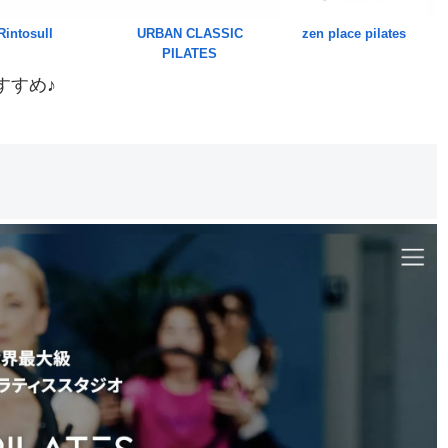
Rintosull
URBAN CLASSIC
zen place pilates
PILATES
すすめ♪