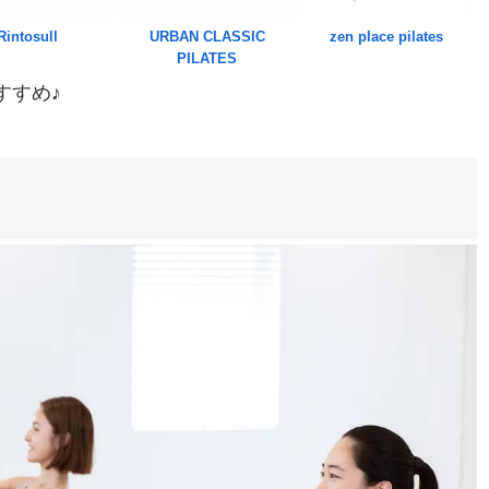
Rintosull
URBAN CLASSIC
zen place pilates
PILATES
すすめ♪