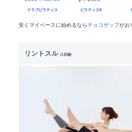
クラブピラティス
ピラティスK
安くマイペースに始めるなら
チョコザップ
がお
リントスル
(1店舗)