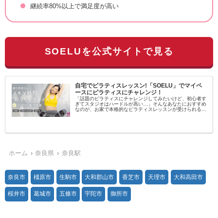
継続率80%以上で満足度が高い
SOELUを公式サイトで見る
自宅でピラティスレッスン!「SOELU」でマイペ
ースにピラティスにチャレンジ！
「話題のピラティスにチャレンジしてみたいけど、初心者す
ぎてスタジオはハードルが高い…」そんなあなたにおすすめ
なのが、お家で本格的なピラティスレッスンが受けられるオ
ンラインフィットネス「SOELU（ソエル）」です！SOELU
とは？SOELUは...
ホーム
奈良県
奈良駅
奈良市
橿原市
生駒市
大和郡山市
香芝市
天理市
大和高田市
桜井市
葛城市
五條市
宇陀市
御所市