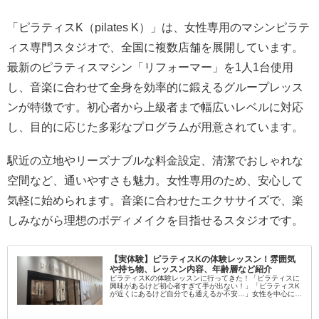
「ピラティスK（pilates K）」は、女性専用のマシンピラテ
ィス専門スタジオで、全国に複数店舗を展開しています。
最新のピラティスマシン「リフォーマー」を1人1台使用
し、音楽に合わせて全身を効率的に鍛えるグループレッス
ンが特徴です。初心者から上級者まで幅広いレベルに対応
し、目的に応じた多彩なプログラムが用意されています。
駅近の立地やリーズナブルな料金設定、清潔でおしゃれな
空間など、通いやすさも魅力。女性専用のため、安心して
気軽に始められます。音楽に合わせたエクササイズで、楽
しみながら理想のボディメイクを目指せるスタジオです。
【実体験】ピラティスKの体験レッスン！雰囲気
や持ち物、レッスン内容、年齢層など紹介
ピラティスKの体験レッスンに行ってきた！「ピラティスに
興味があるけど初心者すぎて手が出ない！」「ピラティスK
が近くにあるけど自分でも通えるか不安…」女性を中心に大
流行中のピラティス！学んでみたいという方が増えてます
し、いろんなスタジオがある...