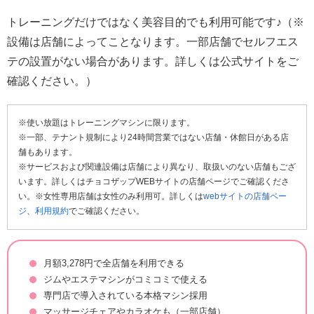
トレーニングだけではなく美容目的でも利用可能です♪（※
設備は店舗によってことなります。一部店舗でセルフエス
テの設置がない場合があります。詳しくは公式サイトをご
確認ください。）
※使い放題はトレーニングマシンに限ります。
※一部、テナント規制により24時間営業ではない店舗・休館日がある店
舗もあります。
※サービスおよび関連設備は店舗により異なり、取扱いのない店舗もござ
います。詳しくはチョコザップWEBサイトの店舗ページでご確認くださ
い。※女性専用店舗は女性のみ利用可。詳しくは
webサイトの店舗ペー
ジ
、
利用規約
でご確認ください。
月額3,278円で全店舗を利用できる
ジムやエステマシンがコミコミで使える
専門店で導入されている本格マシン採用
マッサージチェアやカラオケも（一部店舗）