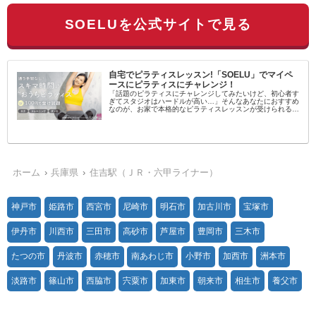
SOELUを公式サイトで見る
自宅でピラティスレッスン!「SOELU」でマイペ
ースにピラティスにチャレンジ！
「話題のピラティスにチャレンジしてみたいけど、初心者す
ぎてスタジオはハードルが高い…」そんなあなたにおすすめ
なのが、お家で本格的なピラティスレッスンが受けられるオ
ンラインフィットネス「SOELU（ソエル）」です！SOELU
とは？SOELUは...
ホーム
兵庫県
住吉駅（ＪＲ・六甲ライナー）
神戸市
姫路市
西宮市
尼崎市
明石市
加古川市
宝塚市
伊丹市
川西市
三田市
高砂市
芦屋市
豊岡市
三木市
たつの市
丹波市
赤穂市
南あわじ市
小野市
加西市
洲本市
淡路市
篠山市
西脇市
宍粟市
加東市
朝来市
相生市
養父市