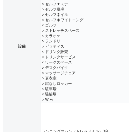
○ セルフエステ
○ セルフ脱毛
○ セルフネイル
○ セルフホワイトニング
× ゴルフ
○ ストレッチスペース
× カラオケ
○ ランドリー
設備
○ ピラティス
× ドリンク販売
× ドリンクサービス
× ワークスペース
○ デスクバイク
○ マッサージチェア
○ 更衣室
○ 鍵なしロッカー
× 駐車場
× 駐輪場
○ WiFi
ランニングマシン（トレッドミル）3台