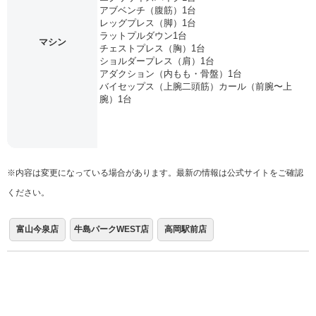
アブベンチ（腹筋）1台
レッグプレス（脚）1台
ラットプルダウン1台
マシン
チェストプレス（胸）1台
ショルダープレス（肩）1台
アダクション（内もも・骨盤）1台
バイセップス（上腕二頭筋）カール（前腕〜上
腕）1台
※内容は変更になっている場合があります。最新の情報は公式サイトをご確認
ください。
富山今泉店
牛島パークWEST店
高岡駅前店