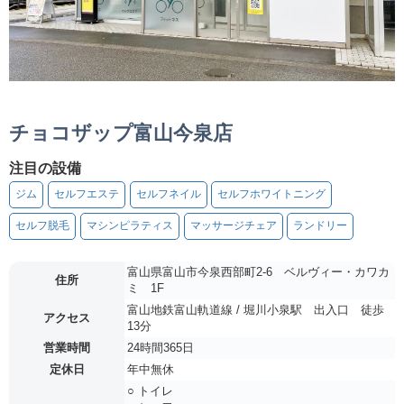
チョコザップ富山今泉店
注目の設備
ジム
セルフエステ
セルフネイル
セルフホワイトニング
セルフ脱毛
マシンピラティス
マッサージチェア
ランドリー
富山県富山市今泉西部町2-6 ベルヴィー・カワカ
住所
ミ 1F
富山地鉄富山軌道線 / 堀川小泉駅 出入口 徒歩
アクセス
13分
営業時間
24時間365日
定休日
年中無休
○ トイレ