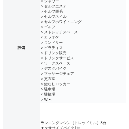
× シャワー
○ セルフエステ
○ セルフ脱毛
○ セルフネイル
○ セルフホワイトニング
× ゴルフ
○ ストレッチスペース
× カラオケ
○ ランドリー
設備
○ ピラティス
× ドリンク販売
× ドリンクサービス
× ワークスペース
○ デスクバイク
○ マッサージチェア
○ 更衣室
○ 鍵なしロッカー
○ 駐車場
× 駐輪場
○ WiFi
ランニングマシン（トレッドミル）3台
エクササイズバイク1台