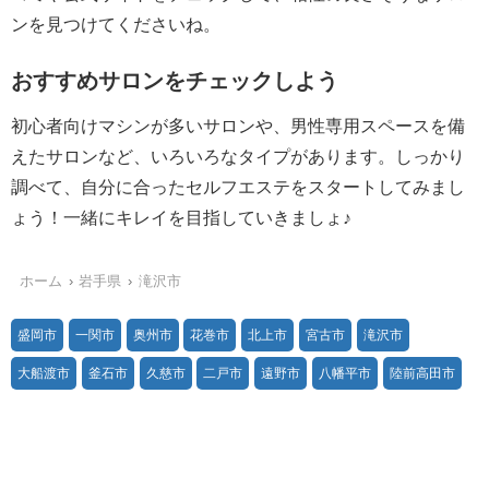
ンを見つけてくださいね。
おすすめサロンをチェックしよう
初心者向けマシンが多いサロンや、男性専用スペースを備
えたサロンなど、いろいろなタイプがあります。しっかり
調べて、自分に合ったセルフエステをスタートしてみまし
ょう！一緒にキレイを目指していきましょ♪
ホーム
岩手県
滝沢市
盛岡市
一関市
奥州市
花巻市
北上市
宮古市
滝沢市
大船渡市
釜石市
久慈市
二戸市
遠野市
八幡平市
陸前高田市