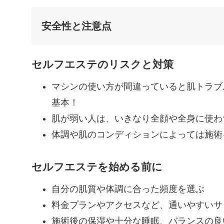
安全性と注意点
セルフエステのリスクと対策
マシンの使い方が間違っていると肌トラブ
基本！
肌が弱い人は、いきなり全顔や全身に使わ
体調や肌のコンディションによっては施術
セルフエステを始める前に
自分の肌質や体調に合った頻度を選ぶ
料金プランやアクセスなど、通いやすいサ
施術後の保湿や十分な睡眠、バランスの良