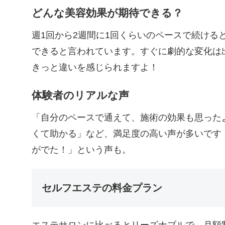
どんな美容効果が期待できる？
週1回から2週間に1回くらいのペースで続ける
できると言われています。すぐに劇的な変化は
きっと違いを感じられますよ！
体験者のリアルな声
「自分のペースで通えて、施術の効果も思った
くて助かる」など、満足度の高い声が多いです
がでた！」という声も。
セルフエステの料金プラン
エステサロンに比べるとリーズナブルで、月額