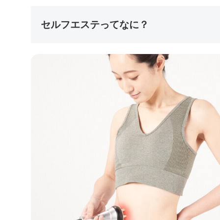
セルフエステってなに？