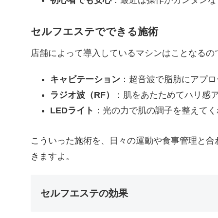
初心者でも安心
：最近は操作がカンタンな
セルフエステでできる施術
店舗によって導入しているマシンはことなるの
キャビテーション
：超音波で脂肪にアプロ
ラジオ波（RF）
：肌をあたためてハリ感
LEDライト
：光の力で肌の調子を整えてく
こういった施術を、日々の運動や食事管理と合
きますよ。
セルフエステの効果