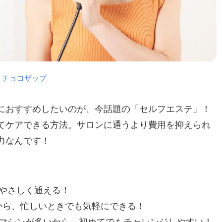
：
チョコザップ
におすすめしたいのが、今話題の「セルフエステ」！
てケアできる方法。サロンに通うより費用を抑えられ
力なんです！
やさしく通える！
から、忙しいときでも気軽にできる！