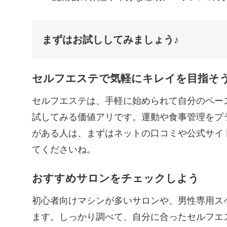
まずはお試ししてみましょう♪
セルフエステで気軽にキレイを目指そ
セルフエステは、手軽に始められて自分のペー
試してみる価値アリです。運動や食事管理をプ
がある人は、まずはネットの口コミや公式サイ
てくださいね。
おすすめサロンをチェックしよう
初心者向けマシンが多いサロンや、男性専用ス
ます。しっかり調べて、自分に合ったセルフエ