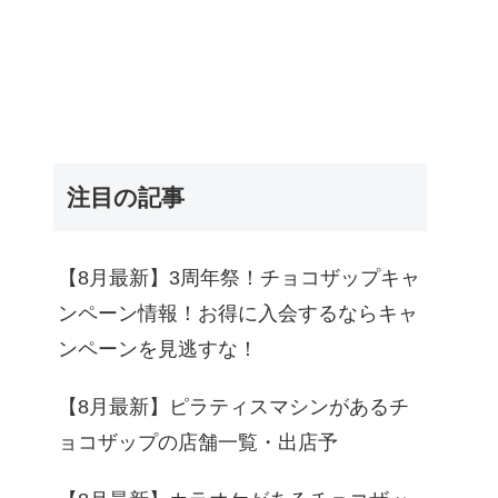
注目の記事
【8月最新】3周年祭！チョコザップキャ
ンペーン情報！お得に入会するならキャ
ンペーンを見逃すな！
【8月最新】ピラティスマシンがあるチ
ョコザップの店舗一覧・出店予