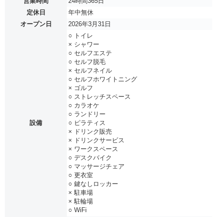
営業時間
24時間365日
定休日
年中無休
オープン日
2026年3月31日
○ トイレ
× シャワー
○ セルフエステ
○ セルフ脱毛
× セルフネイル
○ セルフホワイトニング
× ゴルフ
○ ストレッチスペース
○ カラオケ
○ ランドリー
設備
○ ピラティス
× ドリンク販売
× ドリンクサービス
× ワークスペース
○ デスクバイク
○ マッサージチェア
○ 更衣室
○ 鍵なしロッカー
× 駐車場
× 駐輪場
○ WiFi