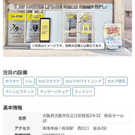
注目の設備
カラオケ
ジム
セルフエステ
セルフホワイトニング
セルフ脱毛
マシンピラティス
マッサージチェア
ランドリー
基本情報
大阪府大阪市住之江区粉浜2-6-12 粉浜モール
住所
1F
アクセス
南海本線 / 粉浜駅 西出口 徒歩2分