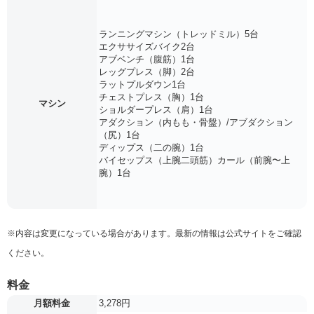
ランニングマシン（トレッドミル）5台
エクササイズバイク2台
アブベンチ（腹筋）1台
レッグプレス（脚）2台
ラットプルダウン1台
チェストプレス（胸）1台
マシン
ショルダープレス（肩）1台
アダクション（内もも・骨盤）/アブダクション
（尻）1台
ディップス（二の腕）1台
バイセップス（上腕二頭筋）カール（前腕〜上
腕）1台
※内容は変更になっている場合があります。最新の情報は公式サイトをご確認
ください。
料金
月額料金
3,278円