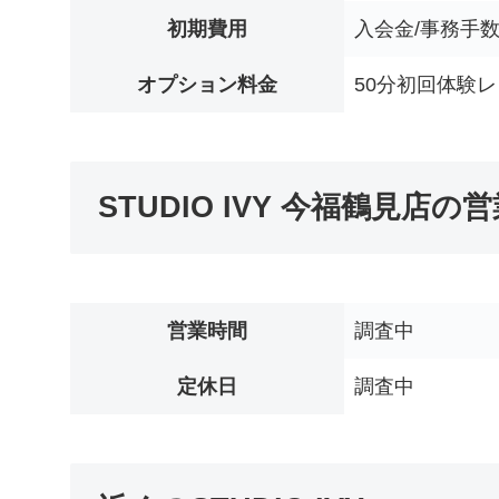
初期費用
入会金/事務手数料
オプション料金
50分初回体験レッ
STUDIO IVY 今福鶴見店の
営業時間
調査中
定休日
調査中