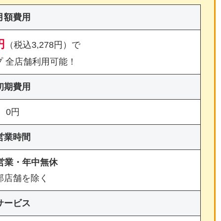
月額費用
円
（税込3,278円）で
プ 全店舗利用可能！
初期費用
0円
営業時間
間営業・年中無休
部店舗を除く
サービス