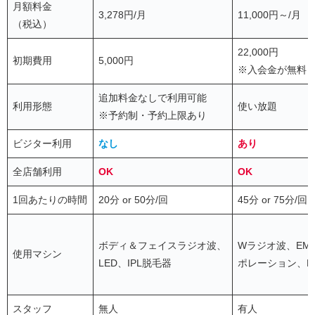
月額料金
3,278円/月
11,000円～/月
（税込）
22,000円
初期費用
5,000円
※入会金が無料
追加料金なしで利用可能
利用形態
使い放題
※予約制・予約上限あり
ビジター利用
なし
あり
全店舗利用
OK
OK
1回あたりの時間
20分 or 50分/回
45分 or 75分/回
ボディ＆フェイスラジオ波、
Wラジオ波、EM
使用マシン
LED、IPL脱毛器
ポレーション、L
スタッフ
無人
有人