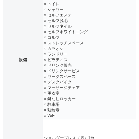
○ トイレ
× シャワー
○ セルフエステ
○ セルフ脱毛
○ セルフネイル
○ セルフホワイトニング
× ゴルフ
○ ストレッチスペース
× カラオケ
○ ランドリー
設備
× ピラティス
× ドリンク販売
× ドリンクサービス
○ ワークスペース
○ デスクバイク
○ マッサージチェア
○ 更衣室
○ 鍵なしロッカー
× 駐車場
× 駐輪場
○ WiFi
ショルダープレス（肩）1台