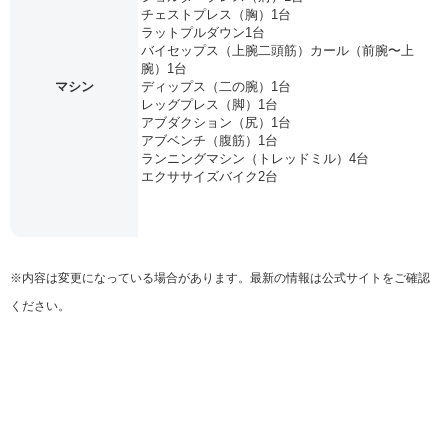
チェストプレス（胸）1台
ラットプルダウン1台
バイセップス（上腕二頭筋）カール（前腕〜上
腕）1台
マシン
ディップス（二の腕）1台
レッグプレス（脚）1台
アブダクション（尻）1台
アブベンチ（腹筋）1台
ランニングマシン（トレッドミル）4台
エクササイズバイク2台
※内容は変更になっている場合があります。最新の情報は公式サイトをご確認
ください。