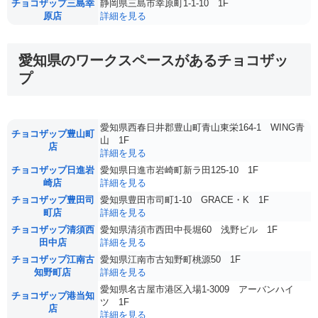
チョコザップ三島幸
静岡県三島市幸原町1-1-10 1F
原店
詳細を見る
愛知県のワークスペースがあるチョコザッ
プ
愛知県西春日井郡豊山町青山東栄164-1 WING青
チョコザップ豊山町
山 1F
店
詳細を見る
チョコザップ日進岩
愛知県日進市岩崎町新ラ田125-10 1F
崎店
詳細を見る
チョコザップ豊田司
愛知県豊田市司町1-10 GRACE・K 1F
町店
詳細を見る
チョコザップ清須西
愛知県清須市西田中長堀60 浅野ビル 1F
田中店
詳細を見る
チョコザップ江南古
愛知県江南市古知野町桃源50 1F
知野町店
詳細を見る
愛知県名古屋市港区入場1-3009 アーバンハイ
チョコザップ港当知
ツ 1F
店
詳細を見る