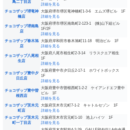
鳥二丁目店
詳細を見る
チョコザップ堺竜神
大阪府堺市堺区竜神橋町1-3-6 エムズ堺ビル 1F
橋店
詳細を見る
大阪府堺市堺区南島町2-123-1 (株)山下組ビル
チョコザップ堺南島
1F/2F
店
詳細を見る
チョコザップ春木旭
大阪府岸和田市春木旭町11-18 明治ビル 1F
店
詳細を見る
大阪府八尾市相生町2-3-14 リラスクエア相生
チョコザップ八尾相
1F
生店
詳細を見る
大阪府豊中市夕日丘2-17-1 ホワイトボックス
チョコザップ豊中夕
1F
日丘店
詳細を見る
大阪府豊中市曽根西町1-2-2 ケイアンドエフ豊中
チョコザップ豊中曽
ビル 1F
根西店
詳細を見る
チョコザップ茨木元
大阪府茨木市元町7-1-2 キャトルセゾン 1F
町店
詳細を見る
チョコザップ茨木元
大阪府茨木市宮元町1-10 池上ハイツ 1F
町一丁目店
詳細を見る
大阪府茨木市駅前4-2-29 GALLERIAVILLA中央通