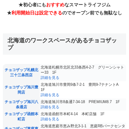
★初心者にも
おすすめ
なスマートライフジム
★
利用開始日は設定できる
のでオープン前でも無駄なし
北海道のワークスペースがあるチョコザッ
プ
北海道札幌市北区北33条西4-2-7 グリーンシャト
チョコザップ札幌北
ー33 1F
三十三条西店
詳細を見る
北海道旭川市豊岡9条7-2-1 豊岡9-7テナントA
チョコザップ旭川豊
1F
岡店
詳細を見る
チョコザップ旭川八
北海道旭川市8条通7-34-18 PREMIUM8.7 1F
条通店
詳細を見る
チョコザップ函館本
北海道函館市本町4-14 本町店舗 1F
町店
詳細を見る
北海道恵庭市恵み野北3-1-1 恵庭RBパークセンタ
チョコザップ恵庭恵