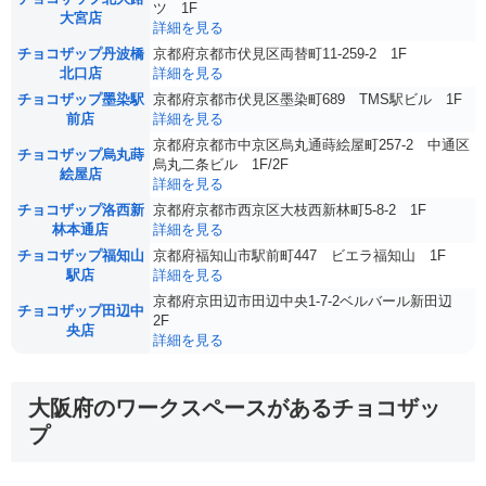
ツ 1F
大宮店
詳細を見る
チョコザップ丹波橋
京都府京都市伏見区両替町11-259-2 1F
北口店
詳細を見る
チョコザップ墨染駅
京都府京都市伏見区墨染町689 TMS駅ビル 1F
前店
詳細を見る
京都府京都市中京区烏丸通蒔絵屋町257-2 中通区
チョコザップ烏丸蒔
烏丸二条ビル 1F/2F
絵屋店
詳細を見る
チョコザップ洛西新
京都府京都市西京区大枝西新林町5-8-2 1F
林本通店
詳細を見る
チョコザップ福知山
京都府福知山市駅前町447 ビエラ福知山 1F
駅店
詳細を見る
京都府京田辺市田辺中央1-7-2ベルバール新田辺
チョコザップ田辺中
2F
央店
詳細を見る
大阪府のワークスペースがあるチョコザッ
プ