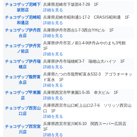
チョコザップ尼崎下
兵庫県尼崎市下坂部4-7-29 1F
坂部店
詳細を見る
チョコザップ尼崎昭
兵庫県尼崎市昭和通1-17-2 CRASIS昭和通 1F
和通店
詳細を見る
チョコザップ伊丹西
兵庫県伊丹市西台1-7-3西台YHビル 1F
台店
詳細を見る
兵庫県伊丹市宮ノ前1-4-9伊丹みやのまち3号館
チョコザップ伊丹宮
1F
ノ前店
詳細を見る
チョコザップ伊丹瑞
兵庫県伊丹市瑞穂町3-7 瑞穂山大ハイツ 1F
穂店
詳細を見る
兵庫県たつの市龍野町富永532-3 アゴラオーキッ
チョコザップ龍野富
ド富永 1F
永店
詳細を見る
チョコザップ甲東園
兵庫県西宮市甲東園1-5-35 幸大ビル 1F
店
詳細を見る
兵庫県西宮市山口町上山口2-7-6 ソリッソ西宮山
チョコザップ西宮山
口 1F
口店
詳細を見る
兵庫県西宮市室川町6-10 関西スーパー広田店
チョコザップ西宮室
1F
川店
詳細を見る