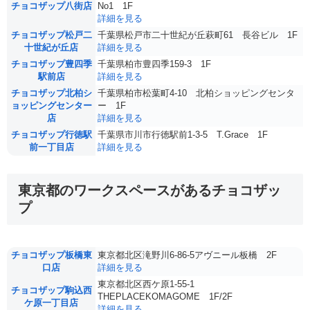
チョコザップ八街店
No1 1F
詳細を見る
チョコザップ松戸二
千葉県松戸市二十世紀が丘萩町61 長谷ビル 1F
十世紀が丘店
詳細を見る
チョコザップ豊四季
千葉県柏市豊四季159-3 1F
駅前店
詳細を見る
チョコザップ北柏シ
千葉県柏市松葉町4-10 北柏ショッピングセンタ
ョッピングセンター
ー 1F
店
詳細を見る
チョコザップ行徳駅
千葉県市川市⾏徳駅前1-3-5 T.Grace 1F
前一丁目店
詳細を見る
東京都のワークスペースがあるチョコザッ
プ
チョコザップ板橋東
東京都北区滝野川6-86-5アヴニール板橋 2F
口店
詳細を見る
東京都北区西ケ原1-55-1
チョコザップ駒込西
THEPLACEKOMAGOME 1F/2F
ケ原一丁目店
詳細を見る