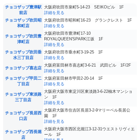
チョコザップ豊津駅
大阪府吹田市泉町5-14-23 SEIKOビル 1F
前店
詳細を見る
チョコザップ吹田昭
大阪府吹田市昭和町16-23 グランクレスト 1F
和町店
詳細を見る
大阪府吹田市豊津町17-10
チョコザップ吹田豊
ROYALQUEEN'SPARK江坂 1F
津町店
詳細を見る
チョコザップ吹田垂
大阪府吹田市垂水町3-19-25 1F
水三丁目店
詳細を見る
大阪府富田林市喜志町3-6-21 武田ビル 1F/2F
チョコザップ喜志店
詳細を見る
チョコザップ甲田二
大阪府富田林市甲田2-20-14 1F
丁目店
詳細を見る
大阪府大阪市東淀川区東淡路3-6-22柚木マンショ
チョコザップ東淡路
ン 1F
三丁目店
詳細を見る
大阪府大阪市住吉区長居3-2-9マリーベル長居公
チョコザップ長居西
園 1F
口店
詳細を見る
大阪府大阪市西区北堀江3-12-31ウエストリヴィエ
チョコザップ西長堀
ール 1F
店