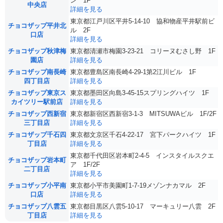
ン 1F
中央店
詳細を見る
東京都江戸川区平井5-14-10 協和物産平井駅前ビ
チョコザップ平井北
ル 2F
口店
詳細を見る
チョコザップ秋津梅
東京都清瀬市梅園3-23-21 コリーヌむさし野 1F
園店
詳細を見る
チョコザップ南長崎
東京都豊島区南長崎4-29-1第2江川ビル 1F
四丁目店
詳細を見る
チョコザップ東京ス
東京都墨田区向島3-45-15スプリングハイツ 1F
カイツリー駅前店
詳細を見る
チョコザップ西新宿
東京都新宿区西新宿3-1-3 MITSUWAビル 1F/2F
三丁目店
詳細を見る
チョコザップ千石四
東京都文京区千石4-22-17 宮下パークハイツ 1F
丁目店
詳細を見る
東京都千代田区岩本町2-4-5 インスタイルスクエ
チョコザップ岩本町
ア 1F/2F
二丁目店
詳細を見る
チョコザップ小平南
東京都小平市美園町1-7-19メゾンナカマル 2F
口店
詳細を見る
チョコザップ八雲五
東京都目黒区八雲5-10-17 マーキュリー八雲 2F
丁目店
詳細を見る