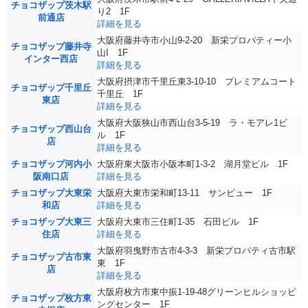
チョコザップ茨木駅
り2 1F
前通店
詳細を見る
大阪府藤井寺市小山9-2-20 新栄プロパティー小
チョコザップ藤井寺
山I 1F
インター西店
詳細を見る
大阪府摂津市千里丘東3-10-10 プレミアムコート
チョコザップ千里丘
千里丘 1F
東店
詳細を見る
大阪府大阪狭山市西山台3-5-19 ラ・モアレ1ビ
チョコザップ西山台
ル 1F
店
詳細を見る
チョコザップ河内小
大阪府東大阪市小阪本町1-3-2 湖月堂ビル 1F
阪南口店
詳細を見る
チョコザップ大東栄
大阪府大東市栄和町13-11 サンビュー 1F
和店
詳細を見る
チョコザップ大東三
大阪府大東市三住町1-35 石田ビル 1F
住店
詳細を見る
大阪府羽曳野市古市4-3-3 新栄プロパティ古市駅
チョコザップ古市東
東 1F
店
詳細を見る
大阪府枚方市東中振1-19-48グリーンヒルショッピ
チョコザップ枚方東
ングセンター 1F