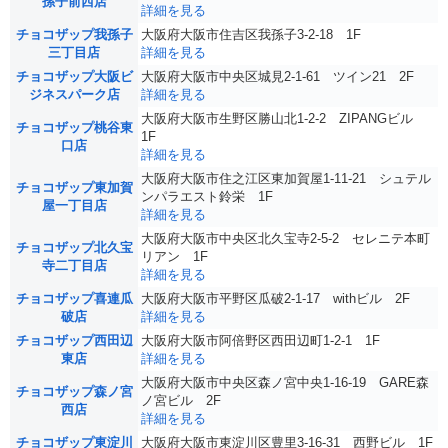
孫子前西店
詳細を見る
チョコザップ我孫子
大阪府大阪市住吉区我孫子3-2-18 1F
三丁目店
詳細を見る
チョコザップ大阪ビ
大阪府大阪市中央区城見2-1-61 ツイン21 2F
ジネスパーク店
詳細を見る
大阪府大阪市生野区勝山北1-2-2 ZIPANGビル
チョコザップ桃谷東
1F
口店
詳細を見る
大阪府大阪市住之江区東加賀屋1-11-21 シュテル
チョコザップ東加賀
ンパラエスト鈴栄 1F
屋一丁目店
詳細を見る
大阪府大阪市中央区北久宝寺2-5-2 セレニテ本町
チョコザップ北久宝
リアン 1F
寺二丁目店
詳細を見る
チョコザップ喜連瓜
大阪府大阪市平野区瓜破2-1-17 withビル 2F
破店
詳細を見る
チョコザップ西田辺
大阪府大阪市阿倍野区西田辺町1-2-1 1F
東店
詳細を見る
大阪府大阪市中央区森ノ宮中央1-16-19 GARE森
チョコザップ森ノ宮
ノ宮ビル 2F
西店
詳細を見る
チョコザップ東淀川
大阪府大阪市東淀川区豊里3-16-31 西野ビル 1F