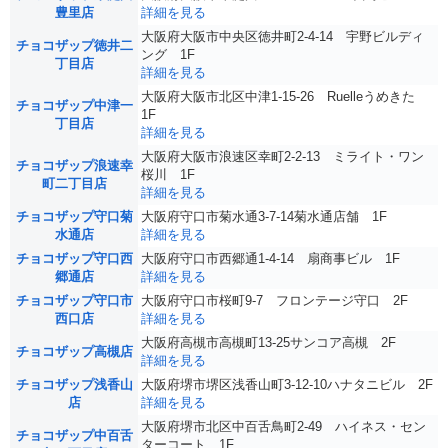
豊里店
詳細を見る
大阪府大阪市中央区徳井町2-4-14 宇野ビルディ
チョコザップ徳井二
ング 1F
丁目店
詳細を見る
大阪府大阪市北区中津1-15-26 Ruelleうめきた
チョコザップ中津一
1F
丁目店
詳細を見る
大阪府大阪市浪速区幸町2-2-13 ミライト・ワン
チョコザップ浪速幸
桜川 1F
町二丁目店
詳細を見る
チョコザップ守口菊
大阪府守口市菊水通3-7-14菊水通店舗 1F
水通店
詳細を見る
チョコザップ守口西
大阪府守口市西郷通1-4-14 扇商事ビル 1F
郷通店
詳細を見る
チョコザップ守口市
大阪府守口市桜町9-7 フロンテージ守口 2F
西口店
詳細を見る
大阪府高槻市高槻町13-25サンコア高槻 2F
チョコザップ高槻店
詳細を見る
チョコザップ浅香山
大阪府堺市堺区浅香山町3-12-10ハナタニビル 2F
店
詳細を見る
大阪府堺市北区中百舌鳥町2-49 ハイネス・セン
チョコザップ中百舌
ターコート 1F