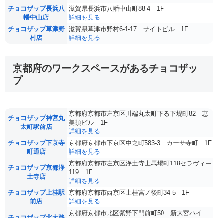
チョコザップ長浜八
滋賀県長浜市八幡中山町88-4 1F
幡中山店
詳細を見る
チョコザップ草津野
滋賀県草津市野村6-1-17 サイトビル 1F
村店
詳細を見る
京都府のワークスペースがあるチョコザッ
プ
京都府京都市左京区川端丸太町下る下堤町82 恵
チョコザップ神宮丸
美須ビル 1F
太町駅前店
詳細を見る
チョコザップ下京寺
京都府京都市下京区中之町583-3 カーサ寺町 1F
町通店
詳細を見る
京都府京都市左京区浄土寺上馬場町119セラヴィー
チョコザップ京都浄
119 1F
土寺店
詳細を見る
チョコザップ上桂駅
京都府京都市西京区上桂宮ノ後町34-5 1F
前店
詳細を見る
京都府京都市北区紫野下門前町50 新大宮ハイ
チョコザップ北大路