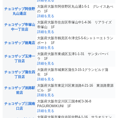
詳細を見る
大阪府大阪市阿倍野区丸山通1-5-1 グレイスあべ
チョコザップ阿倍野
の 1F
丸山通店
詳細を見る
大阪府大阪市住吉区帝塚山中1-4-36 リアライズ
チョコザップ帝塚山
帝塚山 1F
中一丁目店
詳細を見る
大阪府大阪市鶴見区今津北5-5-6シャトーエトラン
チョコザップ徳庵店
ボート 1F
詳細を見る
大阪府大阪市東成区玉津1-1-31 サンタバーバ
チョコザップ玉津一
ラ 1F
丁目店
詳細を見る
大阪府大阪市城東区蒲生3-15-1グランビルド蒲
チョコザップ蒲生四
生 1F
丁目店
詳細を見る
大阪府大阪市東淀川区東淡路4-21-16 東淡路豊源
チョコザップ淡路駅
ビル 1F
前店
詳細を見る
大阪府大阪市淀川区三国本町3-36-8
チョコザップ三国南
PAGUROMIKUNI 1F
口店
詳細を見る
大阪府大阪市東住吉区中野4-1-16 サラオリエン