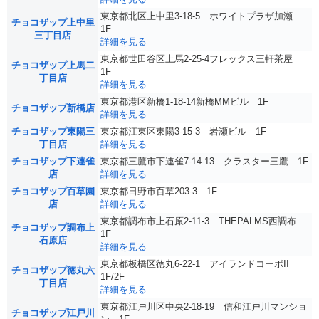
東京都北区上中里3-18-5 ホワイトプラザ加瀬
チョコザップ上中里
1F
三丁目店
詳細を見る
東京都世田谷区上馬2-25-4フレックス三軒茶屋
チョコザップ上馬二
1F
丁目店
詳細を見る
東京都港区新橋1-18-14新橋MMビル 1F
チョコザップ新橋店
詳細を見る
チョコザップ東陽三
東京都江東区東陽3-15-3 岩瀬ビル 1F
丁目店
詳細を見る
チョコザップ下連雀
東京都三鷹市下連雀7-14-13 クラスター三鷹 1F
店
詳細を見る
チョコザップ百草園
東京都日野市百草203-3 1F
店
詳細を見る
東京都調布市上石原2-11-3 THEPALMS西調布
チョコザップ調布上
1F
石原店
詳細を見る
東京都板橋区徳丸6-22-1 アイランドコーポII
チョコザップ徳丸六
1F/2F
丁目店
詳細を見る
東京都江戸川区中央2-18-19 信和江戸川マンショ
チョコザップ江戸川