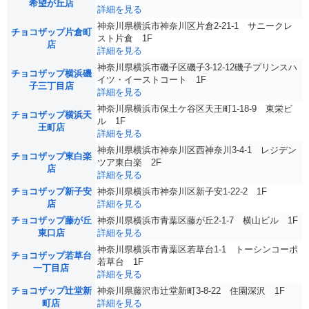
希望が丘店
詳細を見る
神奈川県横浜市神奈川区片倉2-21-1 サニークレ
チョコザップ片倉町
スト片倉 1F
店
詳細を見る
神奈川県横浜市磯子区磯子3-12-12磯子プリンスハ
チョコザップ横浜磯
イツ・イーストコート 1F
子三丁目店
詳細を見る
神奈川県横浜市保土ケ谷区天王町1-18-9 東栄ビ
チョコザップ横浜天
ル 1F
王町店
詳細を見る
神奈川県横浜市神奈川区西神奈川3-4-1 レジデン
チョコザップ東白楽
ツア東白楽 2F
店
詳細を見る
チョコザップ新子安
神奈川県横浜市神奈川区新子安1-22-2 1F
店
詳細を見る
チョコザップ藤が丘
神奈川県横浜市青葉区藤が丘2-1-7 横山ビル 1F
東口店
詳細を見る
神奈川県横浜市青葉区若草台1-1 トーシンコーポ
チョコザップ若草台
若草台 1F
一丁目店
詳細を見る
チョコザップ辻堂新
神奈川県藤沢市辻堂新町3-8-22 住園深沢 1F
町店
詳細を見る