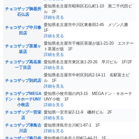
愛知県名古屋市昭和区石仏町1-10 第二千代田ビ
チョコザップ御器所
ル 2F
石仏店
詳細を見る
愛知県名古屋市中川区東春田2-45 メゾン八勝
チョコザップ中川春
1F
田店
詳細を見る
愛知県名古屋市千種区茶屋が坂1-21-20 エステー
チョコザップ茶屋ヶ
ト茶屋が坂 1F
坂店
詳細を見る
チョコザップ高岳泉
愛知県名古屋市東区泉1-20-26 早川ビル 1F/2F
一丁目店
詳細を見る
愛知県名古屋市中村区則武2-14-11 名駅富士ビ
チョコザップ則武店
ル 1F
詳細を見る
チョコザップMEGA
愛知県小牧市堀の内3-15 MEGAドン・キホーテ
ドン・キホーテUNY
UNY小牧 1F
小牧店
詳細を見る
チョコザップ一宮栄
愛知県一宮市栄2-11-9 磯村ビル 2F
店
詳細を見る
チョコザップ津島古
愛知県津島市古川町1-87-1 1F
川店
詳細を見る
チョコザップ春日井
愛知県春日井市八田町2-44-21 1F