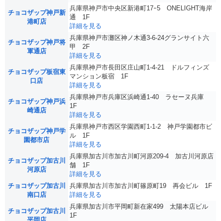
兵庫県神戸市中央区新港町17ｰ5 ONELIGHT海岸
チョコザップ神戸新
通 1F
港町店
詳細を見る
兵庫県神戸市灘区神ノ木通3-6-24グランサイト六
チョコザップ神戸将
甲 2F
軍通店
詳細を見る
兵庫県神戸市長田区庄山町1-4-21 ドルフィンズ
チョコザップ板宿東
マンション板宿 1F
口店
詳細を見る
兵庫県神戸市兵庫区浜崎通1-40 ラセーヌ兵庫
チョコザップ神戸浜
1F
崎通店
詳細を見る
兵庫県神戸市西区学園西町1-1-2 神戸学園都市ビ
チョコザップ神戸学
ル 1F
園都市店
詳細を見る
兵庫県加古川市加古川町河原209-4 加古川河原店
チョコザップ加古川
舗 1F
河原店
詳細を見る
チョコザップ加古川
兵庫県加古川市加古川町篠原町19 再会ビル 1F
南口店
詳細を見る
兵庫県加古川市平岡町新在家499 太陽本店ビル
チョコザップ加古川
1F
平岡店