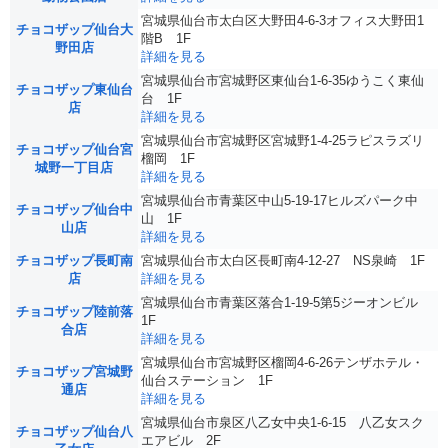
宮城県仙台市太白区大野田4-6-3オフィス大野田1
チョコザップ仙台大
階B 1F
野田店
詳細を見る
宮城県仙台市宮城野区東仙台1-6-35ゆうこく東仙
チョコザップ東仙台
台 1F
店
詳細を見る
宮城県仙台市宮城野区宮城野1-4-25ラピスラズリ
チョコザップ仙台宮
榴岡 1F
城野一丁目店
詳細を見る
宮城県仙台市青葉区中山5-19-17ヒルズパーク中
チョコザップ仙台中
山 1F
山店
詳細を見る
チョコザップ長町南
宮城県仙台市太白区長町南4-12-27 NS泉崎 1F
店
詳細を見る
宮城県仙台市青葉区落合1-19-5第5ジーオンビル
チョコザップ陸前落
1F
合店
詳細を見る
宮城県仙台市宮城野区榴岡4-6-26テンザホテル・
チョコザップ宮城野
仙台ステーション 1F
通店
詳細を見る
宮城県仙台市泉区八乙女中央1-6-15 八乙女スク
チョコザップ仙台八
エアビル 2F