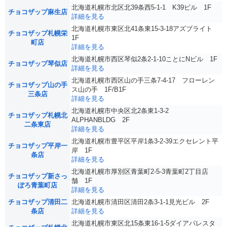
北海道札幌市北区北39条西5-1-1 K39ビル 1F
チョコザップ麻生店
詳細を見る
北海道札幌市東区北41条東15-3-18アズブライト
チョコザップ札幌栄
1F
町店
詳細を見る
北海道札幌市西区琴似2条2-1-10ことにNビル 1F
チョコザップ琴似店
詳細を見る
北海道札幌市西区山の手三条7-4-17 フローレン
チョコザップ山の手
ス山の手 1F/B1F
三条店
詳細を見る
北海道札幌市中央区北2条東1-3-2
チョコザップ札幌北
ALPHANBLDG 2F
二条東店
詳細を見る
北海道札幌市豊平区平岸1条3-2-39エクセレント平
チョコザップ平岸一
岸 1F
条店
詳細を見る
北海道札幌市厚別区青葉町2-5-3青葉町2丁目店
チョコザップ新さっ
舗 1F
ぽろ青葉町店
詳細を見る
チョコザップ清田二
北海道札幌市清田区清田2条3-1-1見光ビル 2F
条店
詳細を見る
北海道札幌市東区北15条東16-1-5ダイアパレスタ