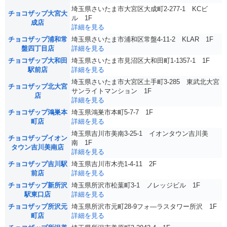
埼玉県さいたま市大宮区大成町2-277-1 KCビ
チョコザップ大宮大
ル 1F
成店
詳細を見る
チョコザップ浦和常
埼玉県さいたま市浦和区常盤4-11-2 KLAR 1F
盤四丁目店
詳細を見る
チョコザップ大和田
埼玉県さいたま市⾒沼区⼤和⽥町1-1357-1 1F
駅前店
詳細を見る
埼玉県さいたま市大宮区土手町3-285 東武北大宮
チョコザップ北大宮
サンライトマンション 1F
店
詳細を見る
チョコザップ鴻巣本
埼玉県鴻巣市本町5-7-7 1F
町店
詳細を見る
埼玉県吉川市美南3-25-1 イオンタウン吉川美
チョコザップイオン
南 1F
タウン吉川美南店
詳細を見る
チョコザップ吉川駅
埼玉県吉川市木売1-4-11 2F
前店
詳細を見る
チョコザップ新所沢
埼玉県所沢市松葉町3-1 ノレッジビル 1F
駅東口店
詳細を見る
チョコザップ所沢元
埼玉県所沢市元町28-9フォ—ラスタワー所沢 1F
町店
詳細を見る