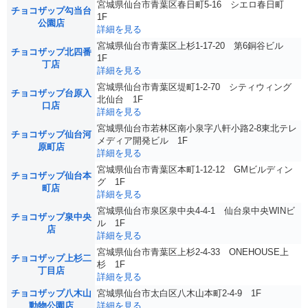
宮城県仙台市青葉区春日町5-16 シエロ春日町
チョコザップ勾当台
1F
公園店
詳細を見る
宮城県仙台市青葉区上杉1-17-20 第6銅谷ビル
チョコザップ北四番
1F
丁店
詳細を見る
宮城県仙台市青葉区堤町1-2-70 シティウィング
チョコザップ台原入
北仙台 1F
口店
詳細を見る
宮城県仙台市若林区南小泉字八軒小路2-8東北テレ
チョコザップ仙台河
メディア開発ビル 1F
原町店
詳細を見る
宮城県仙台市青葉区本町1-12-12 GMビルディン
チョコザップ仙台本
グ 1F
町店
詳細を見る
宮城県仙台市泉区泉中央4-4-1 仙台泉中央WINビ
チョコザップ泉中央
ル 1F
店
詳細を見る
宮城県仙台市青葉区上杉2-4-33 ONEHOUSE上
チョコザップ上杉二
杉 1F
丁目店
詳細を見る
チョコザップ八木山
宮城県仙台市太白区八木山本町2-4-9 1F
動物公園店
詳細を見る