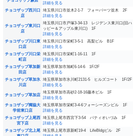
チョコザップ蕨店
詳細を見る
チョコザップ西川口
埼玉県川口市並木2-1-7 フォーバーツ並木 2F
店
詳細を見る
埼玉県川口市戸塚3-34-13 レジデンス東川口(旧ハ
チョコザップ東川口
ッピー＆アップル東川口) 1F
店
詳細を見る
チョコザップ川口東
埼玉県川口市栄町3-5-1 高梨ビル B1F
口店
詳細を見る
チョコザップ川口栄
埼玉県川口市栄町1-16-11 1F
町店
詳細を見る
チョコザップ草加新
埼玉県草加市旭町6-14-6 1F/2F
田店
詳細を見る
チョコザップ草加氷
埼玉県草加市氷川町2131-5 ヒルズコート 1F/2F
川店
詳細を見る
埼玉県草加市高砂2-18-16藤本ビル 1F
チョコザップ草加店
詳細を見る
チョコザップ獨協大
埼玉県草加市栄町3-4-6フォーシーズンビル 1F
学前東口店
詳細を見る
チョコザップ上尾西
埼玉県上尾市西宮下3-54 パティオいづみ 1F
宮下店
詳細を見る
チョコザップ北上尾
埼玉県上尾市原新町19-4 LifeBldgビル 2F
東口店
詳細を見る