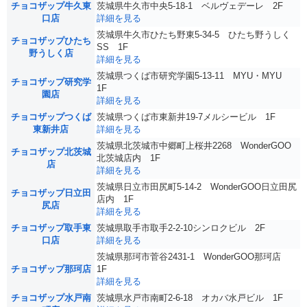
チョコザップ牛久東
茨城県牛久市中央5-18-1 ベルヴェデーレ 2F
口店
詳細を見る
茨城県牛久市ひたち野東5-34-5 ひたち野うしく
チョコザップひたち
SS 1F
野うしく店
詳細を見る
茨城県つくば市研究学園5-13-11 MYU・MYU
チョコザップ研究学
1F
園店
詳細を見る
チョコザップつくば
茨城県つくば市東新井19-7メルシービル 1F
東新井店
詳細を見る
茨城県北茨城市中郷町上桜井2268 WonderGOO
チョコザップ北茨城
北茨城店内 1F
店
詳細を見る
茨城県日立市田尻町5-14-2 WonderGOO日立田尻
チョコザップ日立田
店内 1F
尻店
詳細を見る
チョコザップ取手東
茨城県取手市取手2-2-10シンロクビル 2F
口店
詳細を見る
茨城県那珂市菅谷2431-1 WonderGOO那珂店
チョコザップ那珂店
1F
詳細を見る
チョコザップ水戸南
茨城県水戸市南町2-6-18 オカバ水戸ビル 1F