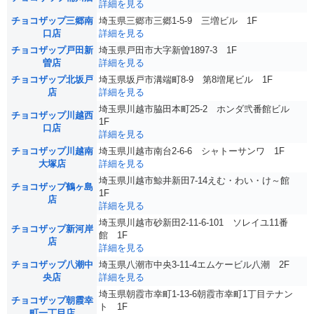
詳細を見る
チョコザップ三郷南
埼玉県三郷市三郷1-5-9 三増ビル 1F
口店
詳細を見る
チョコザップ戸田新
埼玉県戸田市大字新曽1897-3 1F
曽店
詳細を見る
チョコザップ北坂戸
埼玉県坂戸市溝端町8-9 第8増尾ビル 1F
店
詳細を見る
埼玉県川越市脇田本町25-2 ホンダ弐番館ビル
チョコザップ川越西
1F
口店
詳細を見る
チョコザップ川越南
埼玉県川越市南台2-6-6 シャトーサンワ 1F
大塚店
詳細を見る
埼玉県川越市鯨井新田7-14えむ・わい・け～館
チョコザップ鶴ヶ島
1F
店
詳細を見る
埼玉県川越市砂新田2-11-6-101 ソレイユ11番
チョコザップ新河岸
館 1F
店
詳細を見る
チョコザップ八潮中
埼玉県八潮市中央3-11-4エムケービル八潮 2F
央店
詳細を見る
埼玉県朝霞市幸町1-13-6朝霞市幸町1丁目テナン
チョコザップ朝霞幸
ト 1F
町一丁目店