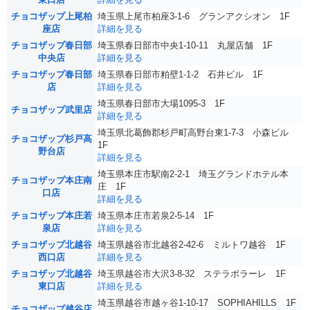
チョコザップ上尾柏
埼玉県上尾市柏座3-1-6 グランアクシオン 1F
座店
詳細を見る
チョコザップ春日部
埼玉県春日部市中央1-10-11 丸屋店舗 1F
中央店
詳細を見る
チョコザップ春日部
埼玉県春日部市粕壁1-1-2 石井ビル 1F
店
詳細を見る
埼玉県春日部市大場1095-3 1F
チョコザップ武里店
詳細を見る
埼玉県北葛飾郡杉戸町高野台東1-7-3 小森ビル
チョコザップ杉戸高
1F
野台店
詳細を見る
埼玉県本庄市駅南2-2-1 埼玉グランドホテル本
チョコザップ本庄南
庄 1F
口店
詳細を見る
チョコザップ本庄若
埼玉県本庄市若泉2-5-14 1F
泉店
詳細を見る
チョコザップ北越谷
埼玉県越谷市北越谷2-42-6 ミルトワ越谷 1F
西口店
詳細を見る
チョコザップ北越谷
埼玉県越谷市大沢3-8-32 ステラポラーレ 1F
東口店
詳細を見る
埼玉県越谷市越ヶ谷1-10-17 SOPHIAHILLS 1F
チョコザップ越谷店