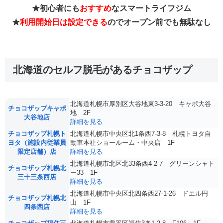
★初心者にも
おすすめ
なスマートライフジム
★
利用開始日は設定できる
のでオープン前でも無駄なし
北海道のセルフ脱毛があるチョコザップ
北海道札幌市厚別区大谷地東3-3-20 キャポ大谷
チョコザップキャポ
地 2F
大谷地店
詳細を見る
チョコザップ札幌ト
北海道札幌市中央区北1条西7-3-8 札幌トヨタ自
ヨタ（施設内従業員
動車本社ショールーム・中央店 1F
限定店舗）店
詳細を見る
北海道札幌市北区北33条西4-2-7 グリーンシャト
チョコザップ札幌北
ー33 1F
三十三条西店
詳細を見る
北海道札幌市中央区北四条西27-1-26 ドエル円
チョコザップ札幌北
山 1F
四条西店
詳細を見る