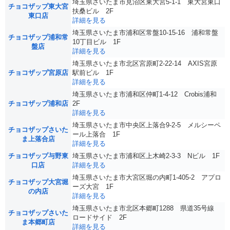
埼玉県さいたま市見沼区東大宮5-1-1 東大宮東口
チョコザップ東大宮
扶桑ビル 2F
東口店
詳細を見る
埼玉県さいたま市浦和区常盤10-15-16 浦和常盤
チョコザップ浦和常
10丁目ビル 1F
盤店
詳細を見る
埼玉県さいたま市北区宮原町2-22-14 AXIS宮原
チョコザップ宮原店
駅前ビル 1F
詳細を見る
埼玉県さいたま市浦和区仲町1-4-12 Crobis浦和
チョコザップ浦和店
2F
詳細を見る
埼玉県さいたま市中央区上落合9-2-5 メルシーペ
チョコザップさいた
ール上落合 1F
ま上落合店
詳細を見る
チョコザップ与野東
埼玉県さいたま市浦和区上木崎2-3-3 Nビル 1F
口店
詳細を見る
埼玉県さいたま市大宮区堀の内町1-405-2 アプロ
チョコザップ大宮堀
ーズ大宮 1F
の内店
詳細を見る
埼玉県さいたま市北区本郷町1288 県道35号線
チョコザップさいた
ロードサイド 2F
ま本郷町店
詳細を見る