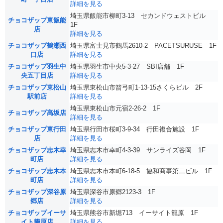
詳細を見る
埼玉県飯能市柳町3-13 セカンドウェストビル
チョコザップ東飯能
1F
店
詳細を見る
チョコザップ鶴瀬西
埼玉県富士見市鶴馬2610-2 PACETSURUSE 1F
口店
詳細を見る
チョコザップ羽生中
埼玉県羽生市中央5-3-27 SBI店舗 1F
央五丁目店
詳細を見る
チョコザップ東松山
埼玉県東松山市箭弓町1-13-15さくらビル 2F
駅前店
詳細を見る
埼玉県東松山市元宿2-26-2 1F
チョコザップ高坂店
詳細を見る
チョコザップ東行田
埼玉県行田市桜町3-9-34 行田複合施設 1F
店
詳細を見る
チョコザップ志木幸
埼玉県志木市幸町4-3-39 サンライズ谷岡 1F
町店
詳細を見る
チョコザップ志木本
埼玉県志木市本町6-18-5 協和商事第二ビル 1F
町店
詳細を見る
チョコザップ深谷原
埼玉県深谷市原郷2123-3 1F
郷店
詳細を見る
チョコザップイーサ
埼玉県熊谷市新堀713 イーサイト籠原 1F
イト籠原店
詳細を見る