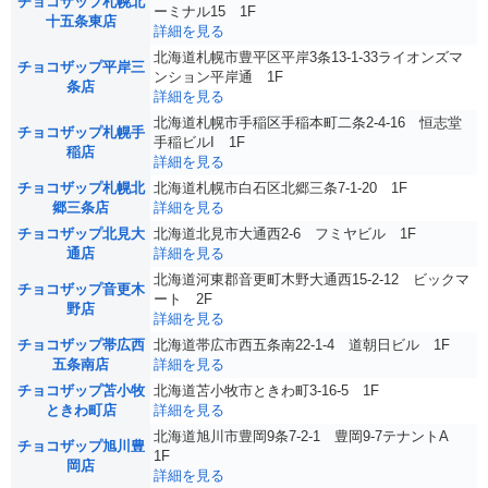
チョコザップ札幌北
ーミナル15 1F
十五条東店
詳細を見る
北海道札幌市豊平区平岸3条13-1-33ライオンズマ
チョコザップ平岸三
ンション平岸通 1F
条店
詳細を見る
北海道札幌市手稲区手稲本町二条2-4-16 恒志堂
チョコザップ札幌手
手稲ビルI 1F
稲店
詳細を見る
チョコザップ札幌北
北海道札幌市白石区北郷三条7-1-20 1F
郷三条店
詳細を見る
チョコザップ北見大
北海道北見市大通西2-6 フミヤビル 1F
通店
詳細を見る
北海道河東郡音更町木野大通西15-2-12 ビックマ
チョコザップ音更木
ート 2F
野店
詳細を見る
チョコザップ帯広西
北海道帯広市西五条南22-1-4 道朝日ビル 1F
五条南店
詳細を見る
チョコザップ苫小牧
北海道苫小牧市ときわ町3-16-5 1F
ときわ町店
詳細を見る
北海道旭川市豊岡9条7-2-1 豊岡9-7テナントA
チョコザップ旭川豊
1F
岡店
詳細を見る