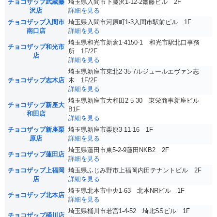
チョコザップ武蔵藤
埼玉県入間市下藤沢1-12-2齋藤ビル 2F
沢店
詳細を見る
チョコザップ入間市
埼玉県入間市河原町1-3入間市駅前ビル 1F
南口店
詳細を見る
埼玉県和光市新倉1-4150-1 和光市駅北口事務
チョコザップ和光市
所 1F/2F
店
詳細を見る
埼玉県新座市東北2-35-7ルジュールエヴァン志
チョコザップ志木店
木 1F/2F
詳細を見る
埼玉県新座市大和田2-5-30 東栄商事新座ビル
チョコザップ新座大
B1F
和田店
詳細を見る
チョコザップ新座栗
埼玉県新座市栗原3-11-16 1F
原店
詳細を見る
埼玉県蓮田市東5-2-9蓮田NKB2 2F
チョコザップ蓮田店
詳細を見る
チョコザップ上福岡
埼玉県ふじみ野市上福岡内田テナントビル 2F
店
詳細を見る
埼玉県北本市中央1-63 北本NRビル 1F
チョコザップ北本店
詳細を見る
埼玉県桶川市若宮1-4-52 埼北SSビル 1F
チョコザップ桶川店