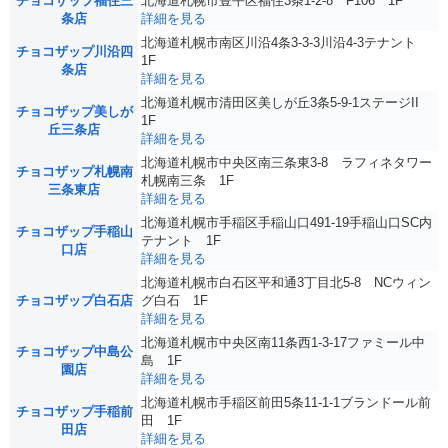
チョコザップ福住三
北海道札幌市豊平区福住3条1-2-8 F106 1F
条店
詳細を見る
北海道札幌市南区川沿4条3-3-3川沿4-3テナント
チョコザップ川沿四
1F
条店
詳細を見る
北海道札幌市清田区美しが丘3条5-9-1ステージII
チョコザップ美しが
1F
丘三条店
詳細を見る
北海道札幌市中央区南三条東3-8 ラフィネタワー
チョコザップ札幌南
札幌南三条 1F
三条東店
詳細を見る
北海道札幌市手稲区手稲山口491-19手稲山口SC内
チョコザップ手稲山
テナント 1F
口店
詳細を見る
北海道札幌市白石区平和通3丁目北5-8 NCウィン
チョコザップ白石店
グ白石 1F
詳細を見る
北海道札幌市中央区南11条西1-3-17ファミール中
チョコザップ中島公
島 1F
園店
詳細を見る
北海道札幌市手稲区前田5条11-1-1ブランドール前
チョコザップ手稲前
田 1F
田店
詳細を見る