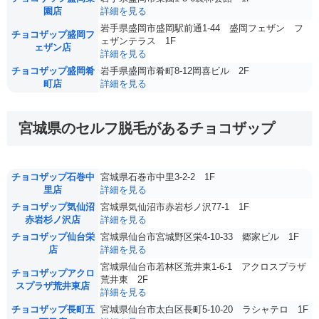
園店
詳細を見る
岩手県盛岡市盛岡駅前通1-44 盛岡フェザン フ
チョコザップ盛岡フ
ェザンテラス 1F
ェザン店
詳細を見る
チョコザップ盛岡肴
岩手県盛岡市肴町8-12岡喜ビル 2F
町店
詳細を見る
宮城県のセルフ脱毛があるチョコザップ
チョコザップ石巻中
宮城県石巻市中里3-2-2 1F
里店
詳細を見る
チョコザップ気仙沼
宮城県気仙沼市赤岩杉ノ沢77-1 1F
赤岩杉ノ沢店
詳細を見る
チョコザップ仙台栄
宮城県仙台市宮城野区栄4-10-33 郷家ビル 1F
店
詳細を見る
宮城県仙台市若林区荒井東1-6-1 アクロスプラザ
チョコザップアクロ
荒井東 2F
スプラザ荒井東店
詳細を見る
チョコザップ長町五
宮城県仙台市太白区長町5-10-20 ラシャテロ 1F