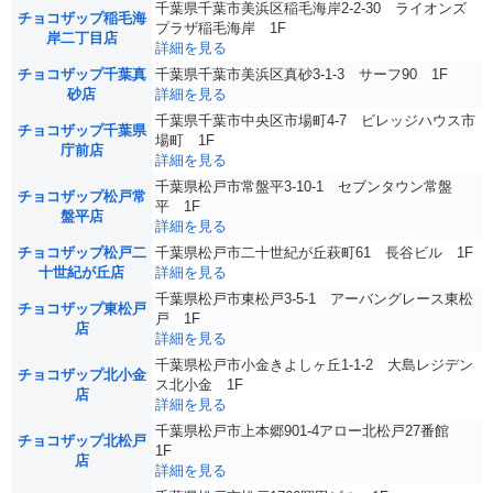
千葉県千葉市美浜区稲毛海岸2-2-30 ライオンズ
チョコザップ稲毛海
プラザ稲毛海岸 1F
岸二丁目店
詳細を見る
チョコザップ千葉真
千葉県千葉市美浜区真砂3-1-3 サーフ90 1F
砂店
詳細を見る
千葉県千葉市中央区市場町4-7 ビレッジハウス市
チョコザップ千葉県
場町 1F
庁前店
詳細を見る
千葉県松戸市常盤平3-10-1 セブンタウン常盤
チョコザップ松戸常
平 1F
盤平店
詳細を見る
チョコザップ松戸二
千葉県松戸市二十世紀が丘萩町61 長谷ビル 1F
十世紀が丘店
詳細を見る
千葉県松戸市東松戸3-5-1 アーバングレース東松
チョコザップ東松戸
戸 1F
店
詳細を見る
千葉県松戸市小金きよしヶ丘1-1-2 大島レジデン
チョコザップ北小金
ス北小金 1F
店
詳細を見る
千葉県松戸市上本郷901-4アロー北松戸27番館
チョコザップ北松戸
1F
店
詳細を見る