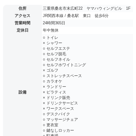
住所
三重県桑名市末広町22 ヤマハウィングビル 1F
アクセス
JR関西本線 / 桑名駅 東口 徒歩6分
営業時間
24時間365日
定休日
年中無休
○ トイレ
× シャワー
○ セルフエステ
○ セルフ脱毛
○ セルフネイル
○ セルフホワイトニング
× ゴルフ
○ ストレッチスペース
○ カラオケ
× ランドリー
設備
× ピラティス
× ドリンク販売
× ドリンクサービス
× ワークスペース
○ デスクバイク
○ マッサージチェア
○ 更衣室
○ 鍵なしロッカー
○ 駐車場