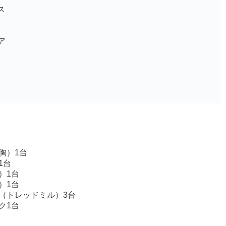
ス
ア
胸）1台
1台
）1台
）1台
（トレッドミル）3台
ク1台