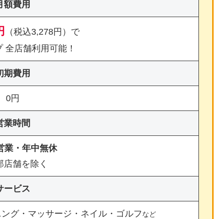
月額費用
円
（税込3,278円）で
プ 全店舗利用可能！
初期費用
0円
営業時間
間営業・年中無休
部店舗を除く
サービス
ニング・マッサージ・ネイル・ゴルフ
など