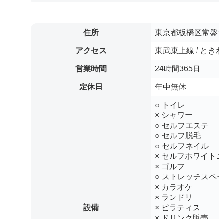
住所
東京都板橋区常盤台
アクセス
東武東上線 / と
営業時間
24時間365日
定休日
年中無休
○ トイレ
× シャワー
○ セルフエステ
○ セルフ脱毛
○ セルフネイル
× セルフホワイト
× ゴルフ
○ ストレッチスペ
× カラオケ
× ランドリー
設備
× ピラティス
× ドリンク販売