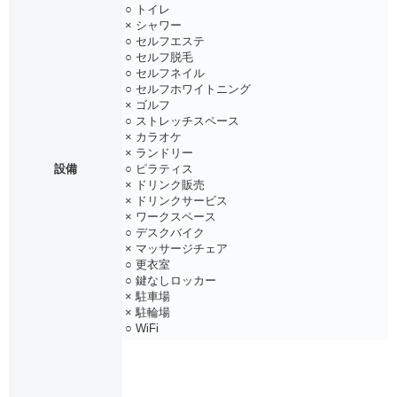
○ トイレ
× シャワー
○ セルフエステ
○ セルフ脱毛
○ セルフネイル
○ セルフホワイトニング
× ゴルフ
○ ストレッチスペース
× カラオケ
× ランドリー
設備
○ ピラティス
× ドリンク販売
× ドリンクサービス
× ワークスペース
○ デスクバイク
× マッサージチェア
○ 更衣室
○ 鍵なしロッカー
× 駐車場
× 駐輪場
○ WiFi