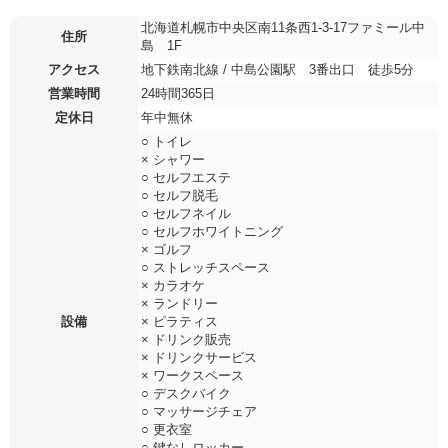
北海道札幌市中央区南11条西1-3-17ファミール中
住所
島 1F
アクセス
地下鉄南北線 / 中島公園駅 3番出口 徒歩5分
営業時間
24時間365日
定休日
年中無休
○ トイレ
× シャワー
○ セルフエステ
○ セルフ脱毛
○ セルフネイル
○ セルフホワイトニング
× ゴルフ
○ ストレッチスペース
× カラオケ
× ランドリー
設備
× ピラティス
× ドリンク販売
× ドリンクサービス
× ワークスペース
○ デスクバイク
○ マッサージチェア
○ 更衣室
○ 鍵なしロッカー