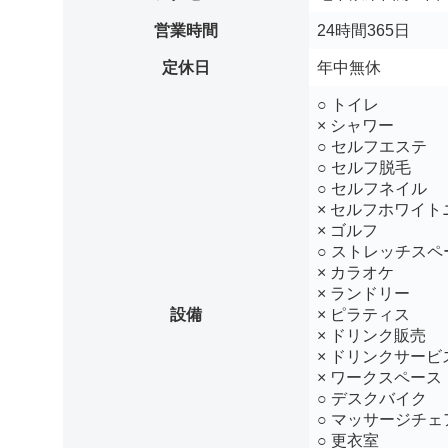
営業時間
24時間365日
定休日
年中無休
○ トイレ
× シャワー
○ セルフエステ
○ セルフ脱毛
○ セルフネイル
× セルフホワイト
× ゴルフ
○ ストレッチスペ
× カラオケ
× ランドリー
設備
× ピラティス
× ドリンク販売
× ドリンクサービ
× ワークスペース
○ デスクバイク
○ マッサージチェ
○ 更衣室