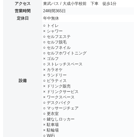
アクセス
東武バス / 大成小学校前 下車 徒歩1分
営業時間
24時間365日
定休日
年中無休
○ トイレ
× シャワー
○ セルフエステ
○ セルフ脱毛
○ セルフネイル
○ セルフホワイトニング
× ゴルフ
○ ストレッチスペース
× カラオケ
× ランドリー
設備
○ ピラティス
× ドリンク販売
× ドリンクサービス
× ワークスペース
○ デスクバイク
○ マッサージチェア
○ 更衣室
○ 鍵なしロッカー
× 駐車場
× 駐輪場
○ WiFi