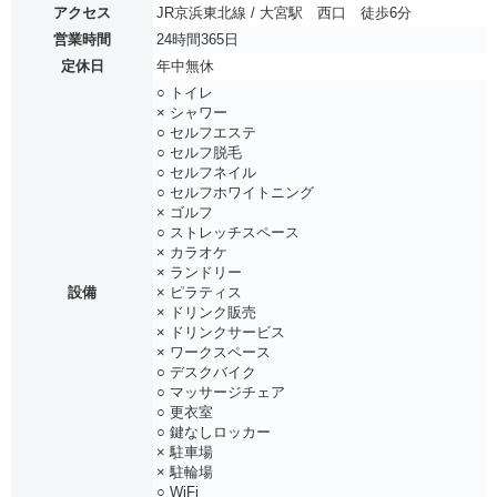
アクセス
JR京浜東北線 / 大宮駅 西口 徒歩6分
営業時間
24時間365日
定休日
年中無休
○ トイレ
× シャワー
○ セルフエステ
○ セルフ脱毛
○ セルフネイル
○ セルフホワイトニング
× ゴルフ
○ ストレッチスペース
× カラオケ
× ランドリー
設備
× ピラティス
× ドリンク販売
× ドリンクサービス
× ワークスペース
○ デスクバイク
○ マッサージチェア
○ 更衣室
○ 鍵なしロッカー
× 駐車場
× 駐輪場
○ WiFi