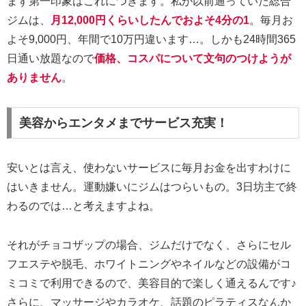
まず第一印象はこれにつきます。私が以前通っていた総合
ジムは、
月12,000円くらいしたんでおよそ4分の1
。毎月お
よそ9,000円、年間で10万円違います…。しかも24時間365
日通い放題なので
価格、コスパについて文句のつけようが
ありません
。
美容からエンタメまでサービス充実！
安いとは言え、使わないサービスに毎月お金を出すわけに
はいきません。運動嫌いにジムはつらいもの。3日坊主で終
わるのでは…と考えますよね。
それがチョコザップの場合、ジムだけでなく、さらにセル
フエステや脱毛、ホワイトニングやネイルなどの設備がコ
ミコミで利用できるので、美容目的で楽しく通えるんです♪
さらに、マッサージやカラオケ、話題のピラティスなんか