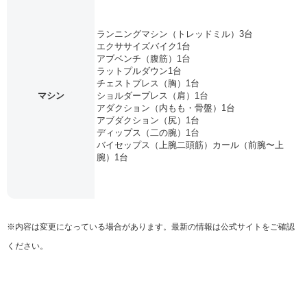
ランニングマシン（トレッドミル）3台
エクササイズバイク1台
アブベンチ（腹筋）1台
ラットプルダウン1台
チェストプレス（胸）1台
マシン
ショルダープレス（肩）1台
アダクション（内もも・骨盤）1台
アブダクション（尻）1台
ディップス（二の腕）1台
バイセップス（上腕二頭筋）カール（前腕〜上
腕）1台
※内容は変更になっている場合があります。最新の情報は公式サイトをご確認
ください。