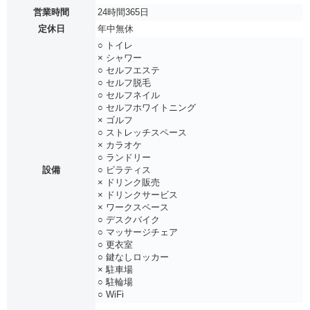
営業時間
24時間365日
定休日
年中無休
○ トイレ
× シャワー
○ セルフエステ
○ セルフ脱毛
○ セルフネイル
○ セルフホワイトニング
× ゴルフ
○ ストレッチスペース
× カラオケ
○ ランドリー
設備
○ ピラティス
× ドリンク販売
× ドリンクサービス
× ワークスペース
○ デスクバイク
○ マッサージチェア
○ 更衣室
○ 鍵なしロッカー
× 駐車場
○ 駐輪場
○ WiFi