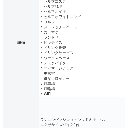
○ セルフエステ
○ セルフ脱毛
× セルフネイル
× セルフホワイトニング
× ゴルフ
○ ストレッチスペース
○ カラオケ
○ ランドリー
設備
× ピラティス
× ドリンク販売
× ドリンクサービス
× ワークスペース
○ デスクバイク
○ マッサージチェア
○ 更衣室
○ 鍵なしロッカー
○ 駐車場
× 駐輪場
× WiFi
ランニングマシン（トレッドミル）4台
エクササイズバイク1台