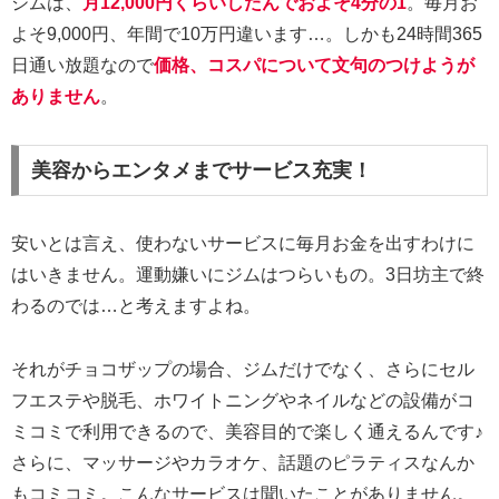
ジムは、
月12,000円くらいしたんでおよそ4分の1
。毎月お
よそ9,000円、年間で10万円違います…。しかも24時間365
日通い放題なので
価格、コスパについて文句のつけようが
ありません
。
美容からエンタメまでサービス充実！
安いとは言え、使わないサービスに毎月お金を出すわけに
はいきません。運動嫌いにジムはつらいもの。3日坊主で終
わるのでは…と考えますよね。
それがチョコザップの場合、ジムだけでなく、さらにセル
フエステや脱毛、ホワイトニングやネイルなどの設備がコ
ミコミで利用できるので、美容目的で楽しく通えるんです♪
さらに、マッサージやカラオケ、話題のピラティスなんか
もコミコミ。こんなサービスは聞いたことがありません。