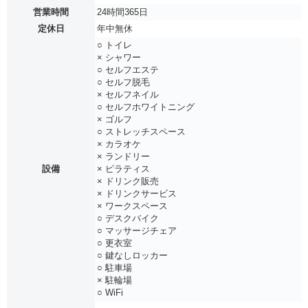
営業時間
24時間365日
定休日
年中無休
○ トイレ
× シャワー
○ セルフエステ
○ セルフ脱毛
× セルフネイル
○ セルフホワイトニング
× ゴルフ
○ ストレッチスペース
× カラオケ
× ランドリー
設備
× ピラティス
× ドリンク販売
× ドリンクサービス
× ワークスペース
○ デスクバイク
○ マッサージチェア
○ 更衣室
○ 鍵なしロッカー
○ 駐車場
× 駐輪場
○ WiFi