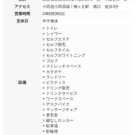
アクセス
小田急小田原線 / 梅ヶ丘駅 南口 徒歩3分
営業時間
24時間365日
定休日
年中無休
○ トイレ
× シャワー
○ セルフエステ
○ セルフ脱毛
○ セルフネイル
○ セルフホワイトニング
× ゴルフ
○ ストレッチスペース
× カラオケ
× ランドリー
設備
○ ピラティス
× ドリンク販売
× ドリンクサービス
× ワークスペース
○ デスクバイク
○ マッサージチェア
○ 更衣室
○ 鍵なしロッカー
× 駐車場
× 駐輪場