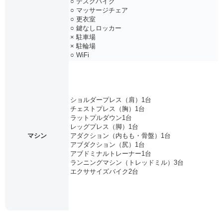
○ デスクバイク
○ マッサージチェア
○ 更衣室
○ 鍵なしロッカー
× 駐車場
× 駐輪場
○ WiFi
ショルダープレス（肩）1台
チェストプレス（胸）1台
ラットプルダウン1台
レッグプレス（脚）1台
マシン
アダクション（内もも・骨盤）1台
アブダクション（尻）1台
アブドミナルトレーナー1台
ランニングマシン（トレッドミル）3台
エクササイズバイク2台