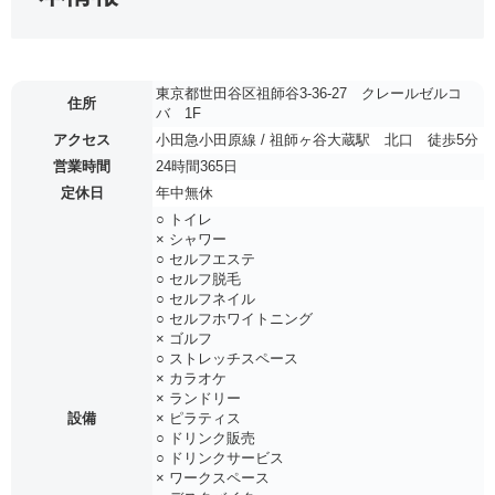
東京都世田谷区祖師谷3-36-27 クレールゼルコ
住所
バ 1F
アクセス
小田急小田原線 / 祖師ヶ谷大蔵駅 北口 徒歩5分
営業時間
24時間365日
定休日
年中無休
○ トイレ
× シャワー
○ セルフエステ
○ セルフ脱毛
○ セルフネイル
○ セルフホワイトニング
× ゴルフ
○ ストレッチスペース
× カラオケ
× ランドリー
設備
× ピラティス
○ ドリンク販売
○ ドリンクサービス
× ワークスペース