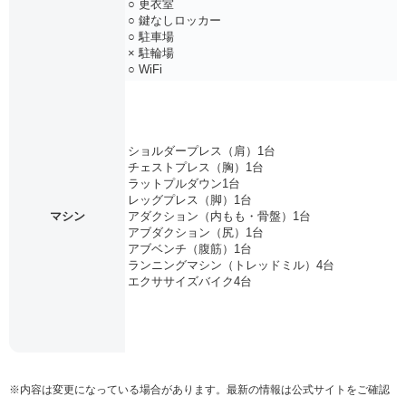
○ 更衣室
○ 鍵なしロッカー
○ 駐車場
× 駐輪場
○ WiFi
ショルダープレス（肩）1台
チェストプレス（胸）1台
ラットプルダウン1台
レッグプレス（脚）1台
マシン
アダクション（内もも・骨盤）1台
アブダクション（尻）1台
アブベンチ（腹筋）1台
ランニングマシン（トレッドミル）4台
エクササイズバイク4台
※内容は変更になっている場合があります。最新の情報は公式サイトをご確認