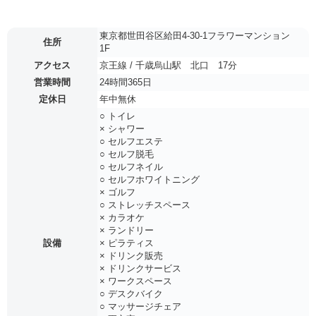
東京都世田谷区給田4-30-1フラワーマンション
住所
1F
アクセス
京王線 / 千歳烏山駅 北口 17分
営業時間
24時間365日
定休日
年中無休
○ トイレ
× シャワー
○ セルフエステ
○ セルフ脱毛
○ セルフネイル
○ セルフホワイトニング
× ゴルフ
○ ストレッチスペース
× カラオケ
× ランドリー
設備
× ピラティス
× ドリンク販売
× ドリンクサービス
× ワークスペース
○ デスクバイク
○ マッサージチェア