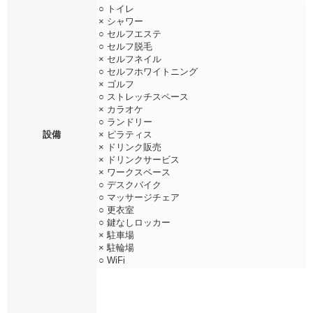
○ トイレ
× シャワー
○ セルフエステ
○ セルフ脱毛
× セルフネイル
○ セルフホワイトニング
× ゴルフ
○ ストレッチスペース
× カラオケ
○ ランドリー
設備
× ピラティス
× ドリンク販売
× ドリンクサービス
× ワークスペース
○ デスクバイク
○ マッサージチェア
○ 更衣室
○ 鍵なしロッカー
× 駐車場
× 駐輪場
○ WiFi