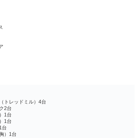
ス
ア
（トレッドミル）4台
ク2台
）1台
）1台
1台
胸）1台