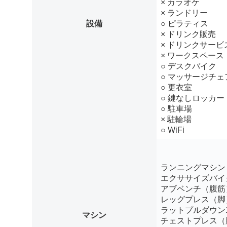
× カラオケ
× ランドリー
設備
○ ピラティス
× ドリンク販売
× ドリンクサービ
× ワークスペース
○ デスクバイク
○ マッサージチェ
○ 更衣室
○ 鍵なしロッカー
○ 駐車場
× 駐輪場
○ WiFi
ランニングマシン
エクササイズバイ
アブベンチ（腹筋
レッグプレス（脚
ラットプルダウン
マシン
チェストプレス（