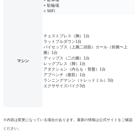
× 駐輪場
○ WiFi
チェストプレス（胸）1台
ラットプルダウン1台
バイセップス（上腕二頭筋）カール（前腕〜上
腕）1台
ディップス（二の腕）1台
マシン
レッグプレス（脚）1台
アダクション（内もも・骨盤）1台
アブベンチ（腹筋）1台
ランニングマシン（トレッドミル）3台
エクササイズバイク3台
※内容は変更になっている場合があります。最新の情報は公式サイトをご確認
ください。