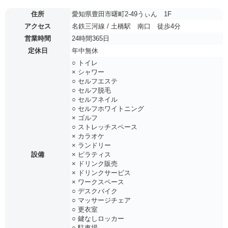
住所
愛知県豊田市曙町2-49うぃん 1F
アクセス
名鉄三河線 / 土橋駅 南口 徒歩4分
営業時間
24時間365日
定休日
年中無休
○ トイレ
× シャワー
○ セルフエステ
○ セルフ脱毛
○ セルフネイル
○ セルフホワイトニング
× ゴルフ
○ ストレッチスペース
× カラオケ
× ランドリー
設備
× ピラティス
× ドリンク販売
× ドリンクサービス
× ワークスペース
○ デスクバイク
○ マッサージチェア
○ 更衣室
○ 鍵なしロッカー
○ 駐車場