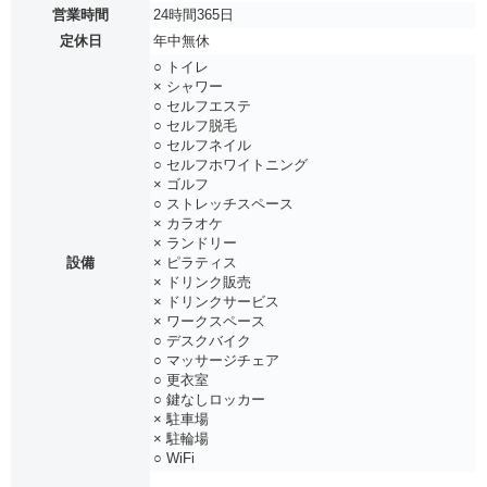
営業時間
24時間365日
定休日
年中無休
○ トイレ
× シャワー
○ セルフエステ
○ セルフ脱毛
○ セルフネイル
○ セルフホワイトニング
× ゴルフ
○ ストレッチスペース
× カラオケ
× ランドリー
設備
× ピラティス
× ドリンク販売
× ドリンクサービス
× ワークスペース
○ デスクバイク
○ マッサージチェア
○ 更衣室
○ 鍵なしロッカー
× 駐車場
× 駐輪場
○ WiFi