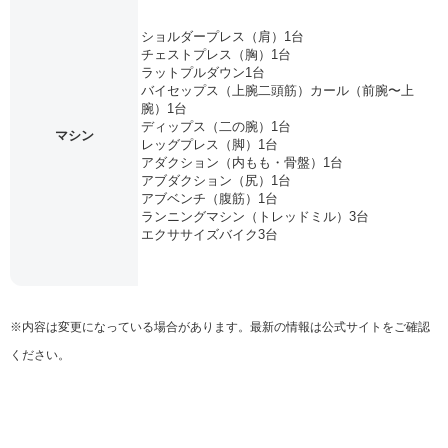
ショルダープレス（肩）1台
チェストプレス（胸）1台
ラットプルダウン1台
バイセップス（上腕二頭筋）カール（前腕〜上
腕）1台
ディップス（二の腕）1台
マシン
レッグプレス（脚）1台
アダクション（内もも・骨盤）1台
アブダクション（尻）1台
アブベンチ（腹筋）1台
ランニングマシン（トレッドミル）3台
エクササイズバイク3台
※内容は変更になっている場合があります。最新の情報は公式サイトをご確認
ください。