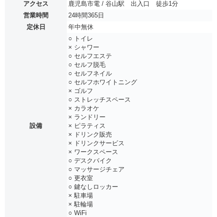
アクセス
鹿児島市電 / 谷山駅 出入口 徒歩1分
営業時間
24時間365日
定休日
年中無休
○ トイレ
× シャワー
○ セルフエステ
○ セルフ脱毛
○ セルフネイル
○ セルフホワイトニング
× ゴルフ
○ ストレッチスペース
× カラオケ
× ランドリー
設備
× ピラティス
× ドリンク販売
× ドリンクサービス
× ワークスペース
○ デスクバイク
○ マッサージチェア
○ 更衣室
○ 鍵なしロッカー
× 駐車場
× 駐輪場
○ WiFi