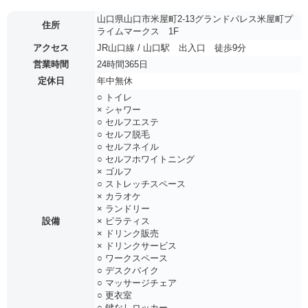
山口県山口市米屋町2-13グランドパレス米屋町プ
住所
ライムマークス 1F
アクセス
JR山口線 / 山口駅 出入口 徒歩9分
営業時間
24時間365日
定休日
年中無休
○ トイレ
× シャワー
○ セルフエステ
○ セルフ脱毛
○ セルフネイル
○ セルフホワイトニング
× ゴルフ
○ ストレッチスペース
× カラオケ
× ランドリー
設備
× ピラティス
× ドリンク販売
× ドリンクサービス
○ ワークスペース
○ デスクバイク
○ マッサージチェア
○ 更衣室
○ 鍵なしロッカー