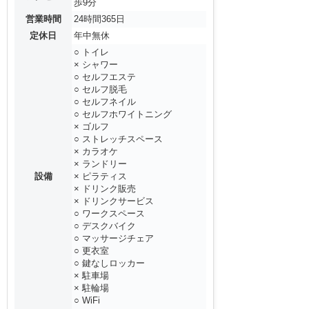
歩9分
営業時間
24時間365日
定休日
年中無休
○ トイレ
× シャワー
○ セルフエステ
○ セルフ脱毛
○ セルフネイル
○ セルフホワイトニング
× ゴルフ
○ ストレッチスペース
× カラオケ
× ランドリー
設備
× ピラティス
× ドリンク販売
× ドリンクサービス
○ ワークスペース
○ デスクバイク
○ マッサージチェア
○ 更衣室
○ 鍵なしロッカー
× 駐車場
× 駐輪場
○ WiFi