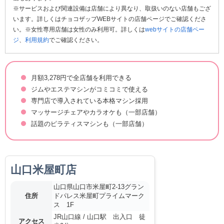
※サービスおよび関連設備は店舗により異なり、取扱いのない店舗もござ
います。詳しくはチョコザップWEBサイトの店舗ページでご確認くださ
い。※女性専用店舗は女性のみ利用可。詳しくは
webサイトの店舗ペー
ジ
、
利用規約
でご確認ください。
月額3,278円で全店舗を利用できる
ジムやエステマシンがコミコミで使える
専門店で導入されている本格マシン採用
マッサージチェアやカラオケも（一部店舗）
話題のピラティスマシンも（一部店舗）
山口米屋町店
山口県山口市米屋町2-13グラン
住所
ドパレス米屋町プライムマーク
ス 1F
JR山口線 / 山口駅 出入口 徒
アクセス