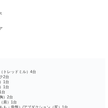
ス
ア
（トレッドミル）4台
ク2台
）1台
）1台
1台
胸）2台
（肩）1台
もも・骨盤）/アブダクション（尻）1台