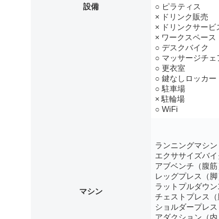
設備
○ ピラティス
× ドリンク販売
× ドリンクサービ
× ワークスペース
○ デスクバイク
○ マッサージチェ
○ 更衣室
○ 鍵なしロッカー
○ 駐車場
× 駐輪場
○ WiFi
ランニングマシン
エクササイズバイ
アブベンチ（腹筋
レッグプレス（脚
ラットプルダウン
マシン
チェストプレス（
ショルダープレス
アダクション（内