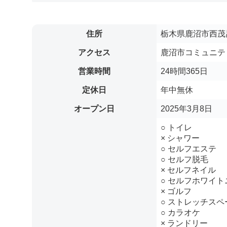
住所
栃木県鹿沼市西茂呂3
アクセス
鹿沼市コミュニティ
営業時間
24時間365日
定休日
年中無休
オープン日
2025年3月8日
○ トイレ
× シャワー
○ セルフエステ
○ セルフ脱毛
× セルフネイル
○ セルフホワイト
× ゴルフ
○ ストレッチスペ
○ カラオケ
× ランドリー