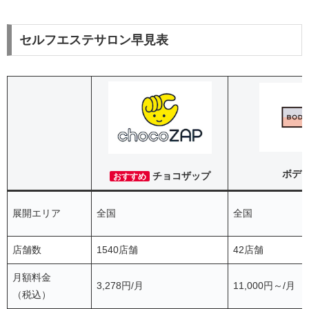
セルフエステサロン早見表
ボデ
チョコザップ
おすすめ
展開エリア
全国
全国
店舗数
1540店舗
42店舗
月額料金
3,278円/月
11,000円～/月
（税込）