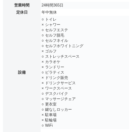
営業時間
24時間365日
定休日
年中無休
○ トイレ
× シャワー
○ セルフエステ
○ セルフ脱毛
○ セルフネイル
○ セルフホワイトニング
× ゴルフ
○ ストレッチスペース
× カラオケ
× ランドリー
設備
○ ピラティス
× ドリンク販売
× ドリンクサービス
× ワークスペース
○ デスクバイク
○ マッサージチェア
○ 更衣室
○ 鍵なしロッカー
× 駐車場
× 駐輪場
○ WiFi