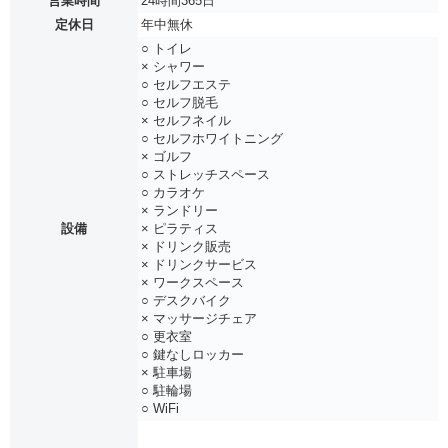
営業時間
24時間365日
定休日
年中無休
○ トイレ
× シャワー
○ セルフエステ
○ セルフ脱毛
× セルフネイル
○ セルフホワイトニング
× ゴルフ
○ ストレッチスペース
○ カラオケ
× ランドリー
設備
× ピラティス
× ドリンク販売
× ドリンクサービス
× ワークスペース
○ デスクバイク
× マッサージチェア
○ 更衣室
○ 鍵なしロッカー
× 駐車場
○ 駐輪場
○ WiFi