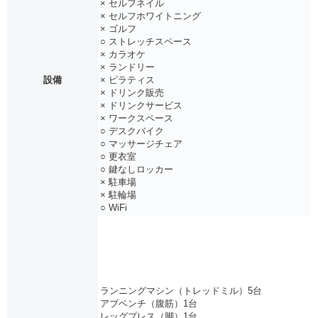
× セルフネイル
× セルフホワイトニング
× ゴルフ
○ ストレッチスペース
× カラオケ
× ランドリー
設備
× ピラティス
× ドリンク販売
× ドリンクサービス
× ワークスペース
○ デスクバイク
○ マッサージチェア
○ 更衣室
○ 鍵なしロッカー
× 駐車場
× 駐輪場
○ WiFi
ランニングマシン（トレッドミル）5台
アブベンチ（腹筋）1台
レッグプレス（脚）1台