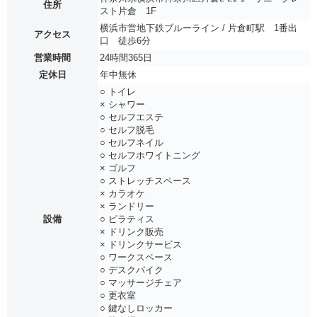
住所
スト片倉 1F
横浜市営地下鉄ブルーライン / 片倉町駅 1番出
アクセス
口 徒歩6分
営業時間
24時間365日
定休日
年中無休
○ トイレ
× シャワー
○ セルフエステ
○ セルフ脱毛
○ セルフネイル
○ セルフホワイトニング
× ゴルフ
○ ストレッチスペース
× カラオケ
× ランドリー
設備
○ ピラティス
× ドリンク販売
× ドリンクサービス
○ ワークスペース
○ デスクバイク
○ マッサージチェア
○ 更衣室
○ 鍵なしロッカー